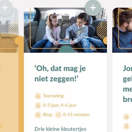
e
‘Oh, dat mag je
Jo
niet zeggen!’
ge
me
Toerusting
br
0-3 jaar
,
4-6 jaar
Blog
0-15 minuten
2
Drie kleine kleutertjes