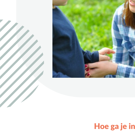
D
Dankdag
Doopdag
Duurzaamheid
E
Echtscheiding
Emoties
Evangeliseren
F
Films en games
G
Gebedsvormen
Geloofsgesprek
Geloofsopvoeding
Goede Vrijdag
Groepsdruk
Hoe ga je i
Grootouders