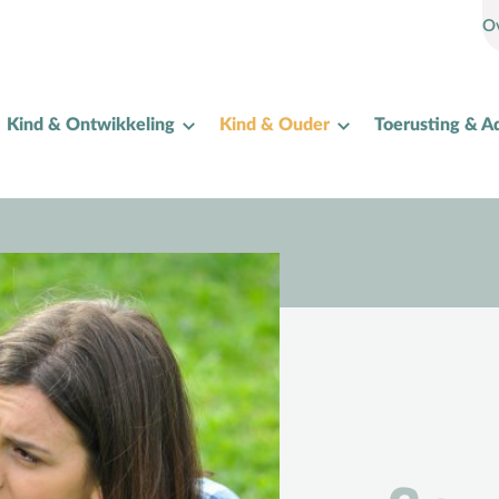
O
Kind & Ontwikkeling
Kind & Ouder
Toerusting & A
I
Internet
K
Kerkactiviteiten
Kerkgeschiedenis
Kerst
Kerstverhalen
Kindermishandeling/-misbruik
Kleuter
L
Lichamelijke ontwikkeling