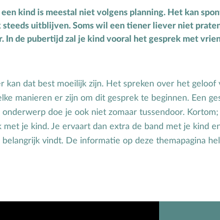
Puberteit
een kind is meestal niet volgens planning. Het kan spo
steeds uitblijven. Soms wil een tiener liever niet prate
S
School
. In de pubertijd zal je kind vooral het gesprek met vri
Seksuele opvoeding
r kan dat best moeilijk zijn. Het spreken over het geloof v
welke manieren er zijn om dit gesprek te beginnen. Een g
k onderwerp doe je ook niet zomaar tussendoor. Kortom; a
met je kind. Je ervaart dan extra de band met je kind en 
 belangrijk vindt. De informatie op deze themapagina help