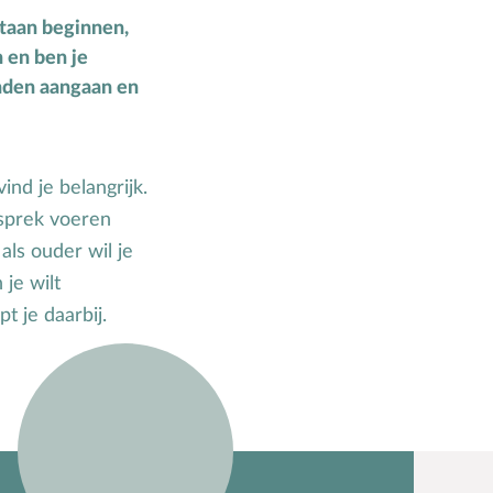
Zwangerschap
ntaan beginnen,
n en ben je
enden aangaan en
ind je belangrijk.
esprek voeren
ls ouder wil je
je wilt
t je daarbij.