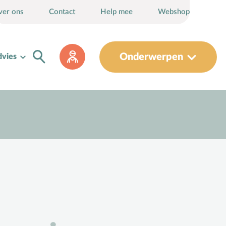
ver ons
Contact
Help mee
Webshop
Onderwerpen
dvies
Sociaal-emotionele ontwikkeling
Sociale media
Sociale vaardigheden
Spel en speelgoed
Straffen en belonen
T
Taakverdeling
Talenten
V
Vader-kindrelatie