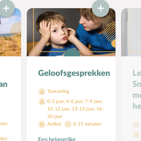
Geloofsgesprekken
Le
an
Sn
Toerusting
me
0-3 jaar
,
4-6 jaar
,
7-9 jaar
,
he
10-12 jaar
,
13-15 jaar
,
16-
20 jaar
jaar
,
Artikel
0-15 minuten
ten
Een belangrijke