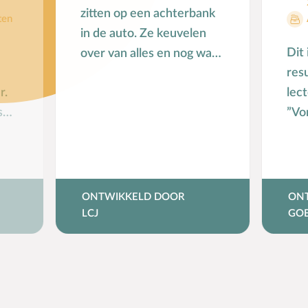
zitten op een achterbank
ten
in de auto. Ze keuvelen
Dit
over van alles en nog wat.
resu
Een van hen heeft de
r.
lec
rijmelaritis. Na iedere zin
s
”Vo
…
n
ond
er
Hoe
ges
ONTWIKKELD DOOR
ON
LCJ
GOE