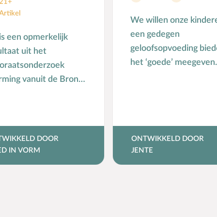
21+
Artikel
We willen onze kinder
een gedegen
 is een opmerkelijk
geloofsopvoeding bie
ltaat uit het
het ‘goede’ meegeven.
toraatsonderzoek
Bovendien willen we h
rming vanuit de Bron”
liefst zeker weten dat z
er (v)mbo-jongeren.
uitgroeien tot …
 kan het dan dat zo’n
prek …
TWIKKELD DOOR
ONTWIKKELD DOOR
D IN VORM
JENTE