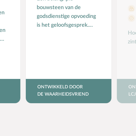
bouwsteen van de
en
godsdienstige opvoeding
is het geloofsgesprek.
den
Hoe
Maar op welke leeftijd
zin
begin je ermee? Wanneer
et
voer je zulke …
ij
ONTWIKKELD DOOR
ON
DE WAARHEIDSVRIEND
LCJ