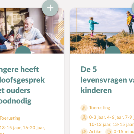
ngere heeft
De 5
loofsgesprek
levensvragen v
t ouders
kinderen
oodnodig
Toerusting
0-3 jaar
,
4-6 jaar
,
7-9 
Toerusting
10-12 jaar
,
13-15 jaar
13-15 jaar
,
16-20 jaar
,
Artikel
0-15 minu