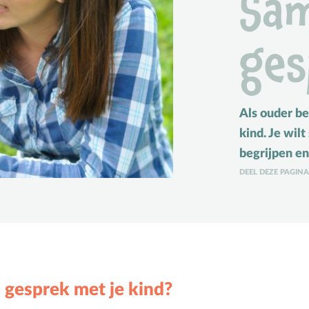
Sam
M
Meerbegaafd/hoogbegaafd
Mensbeeld
ges
Moeder-kindrelatie
Muziek
N
Natuur
Als ouder be
O
Opvoedstijl
kind. Je wilt
Oud & Nieuw
begrijpen en 
DEEL DEZE PAGIN
Ouderschap
P
Pasen
Peuter
Pinksteren
Pleeggezin
n gesprek met je kind?
Probleemgedrag