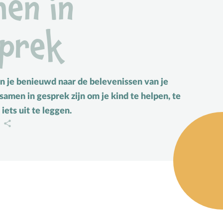
en in
Vakantie
Verhuizen
prek
Verliefdheid
Verlies
Voeding
n je benieuwd naar de belevenissen van je
Voorbeeldgebeden
 samen in gesprek zijn om je kind te helpen, te
Vriendschap
iets uit te leggen.
A
Vrucht van de Geest
W
Wederkomst
Z
Zakgeld
Zending
Ziekte
Zondag