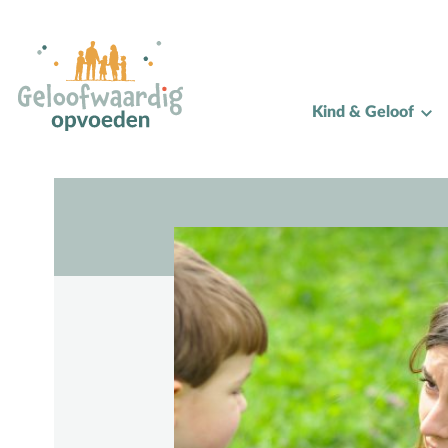
Alle onderwerpen
Kind & Geloof
A
Andersbegaafd
B
Baby
Biddag
Bijbelse kernbegrippen
Bijbelstudie
Bijbelteksten memoriseren
Bijbelverhalen
C
Christen zijn