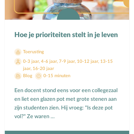
Mensbeeld
Moeder-kindrelatie
Muziek
Hoe je prioriteiten stelt in je leven
N
Natuur
O
Opvoedstijl
Toerusting
Oud & Nieuw
0-3 jaar
,
4-6 jaar
,
7-9 jaar
,
10-12 jaar
,
13-15
Ouderschap
jaar
,
16-20 jaar
P
Pasen
Blog
0-15 minuten
Peuter
Een docent stond eens voor een collegezaal
Pinksteren
en liet een glazen pot met grote stenen aan
Pleeggezin
zijn studenten zien. Hij vroeg: "Is deze pot
Probleemgedrag
vol?" Ze waren …
Puberteit
S
School