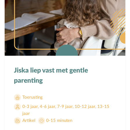
Jiska liep vast met gentle
parenting
Toerusting
0-3 jaar
,
4-6 jaar
,
7-9 jaar
,
10-12 jaar
,
13-15
jaar
Artikel
0-15 minuten