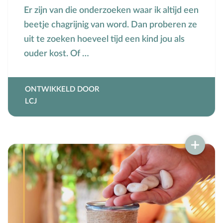
Groepsdruk
Er zijn van die onderzoeken waar ik altijd een
beetje chagrijnig van word. Dan proberen ze
Grootouders
uit te zoeken hoeveel tijd een kind jou als
H
Hemelvaartsdag
ouder kost. Of …
Hervormingsdag
Huwelijk
I
Internet
ONTWIKKELD DOOR
LCJ
K
Kerkactiviteiten
Kerkgeschiedenis
Kerst
Kerstverhalen
Kindermishandeling/-misbruik
Kleuter
L
Lichamelijke ontwikkeling
M
Meerbegaafd/hoogbegaafd