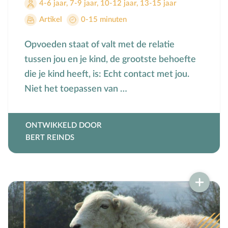
4-6 jaar
,
7-9 jaar
,
10-12 jaar
,
13-15 jaar
Artikel
0-15 minuten
Opvoeden staat of valt met de relatie
tussen jou en je kind, de grootste behoefte
die je kind heeft, is: Echt contact met jou.
Niet het toepassen van …
ONTWIKKELD DOOR
BERT REINDS