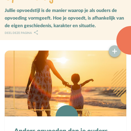
Karaktervorming
Jullie opvoedstijl is de manier waarop je als ouders de
opvoeding vormgeeft. Hoe je opvoedt, is afhankelijk van
Ruimte door regels
de eigen geschiedenis, karakter en situatie.
Verschillend begaafd
DEEL DEZE PAGINA
Seksuele vorming
Mediaopvoeding
Kind & Ouder
Samen in gesprek
Speciaal voor moeders
Speciaal voor vaders
Rouw en verdriet
Toerusting & Advies