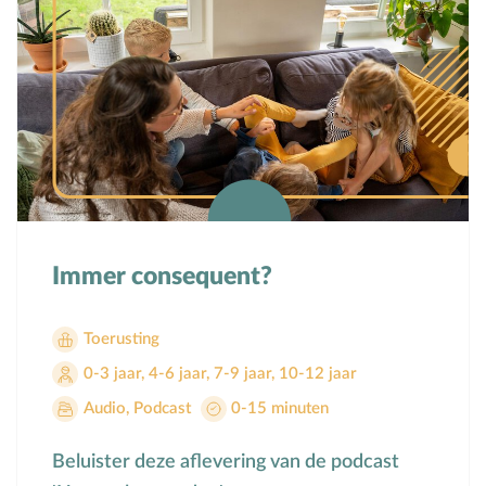
Immer consequent?
Toerusting
0-3 jaar
,
4-6 jaar
,
7-9 jaar
,
10-12 jaar
Audio
,
Podcast
0-15 minuten
Beluister deze aflevering van de podcast