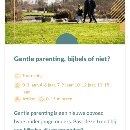
Gentle parenting, bijbels of niet?
Toerusting
0-3 jaar
,
4-6 jaar
,
7-9 jaar
,
10-12 jaar
,
13-15
jaar
Artikel
0-15 minuten
Gentle parenting is een nieuwe opvoed
hype onder jonge ouders. Past deze trend bij