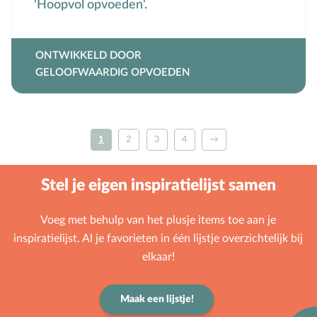
'Hoopvol opvoeden'.
ONTWIKKELD DOOR
GELOOFWAARDIG OPVOEDEN
1
2
3
4
→
Stel je eigen inspiratielijst samen
Voeg met behulp van het plusje items toe aan je
inspiratielijst. Al je favorieten in één lijstje overzichtelijk bij
elkaar!
Maak een lijstje!