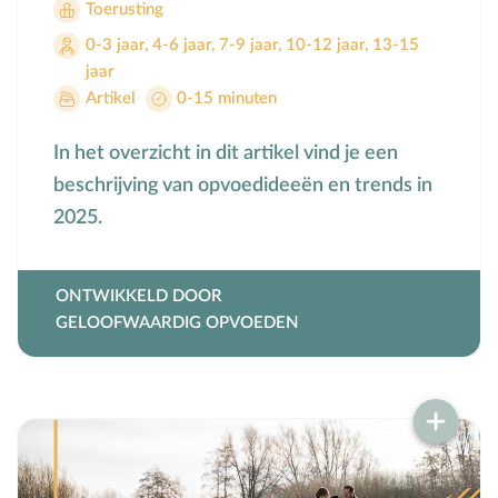
Toerusting
Voorbeeldgebeden
0-3 jaar
,
4-6 jaar
,
7-9 jaar
,
10-12 jaar
,
13-15
Vriendschap
jaar
Vrucht van de Geest
Artikel
0-15 minuten
W
Wederkomst
In het overzicht in dit artikel vind je een
Z
Zakgeld
beschrijving van opvoedideeën en trends in
Zending
2025.
Ziekte
Zondag
ONTWIKKELD DOOR
Zwangerschap
GELOOFWAARDIG OPVOEDEN