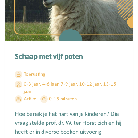
Schaap met vijf poten
Toerusting
0-3 jaar
,
4-6 jaar
,
7-9 jaar
,
10-12 jaar
,
13-15
jaar
Artikel
0-15 minuten
Hoe bereik je het hart van je kinderen? Die
vraag stelde prof. dr. W. ter Horst zich en hij
heeft er in diverse boeken uitvoerig