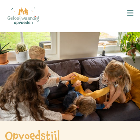
Kind & Geloof
X
Bijbellezen
Bidden
Zingen
Kind in de kerk
Doop
Gezinsmomenten
Hemelvaart & Pinksteren
Kind & Ontwikkeling
Opvoedstijl
Ontwikkelingsfasen