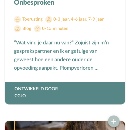
Onbesproken
Toerusting
0-3 jaar
,
4-6 jaar
,
7-9 jaar
Blog
0-15 minuten
“Wat vind je daar nu van?” Zojuist zijn m’n
gesprekspartner en ik er getuige van
geweest hoe een andere ouder de
opvoeding aanpakt. Plompverloren …
ONTWIKKELD DOOR
CGJO