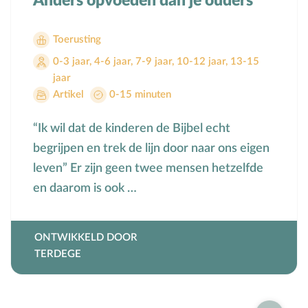
Anders opvoeden dan je ouders
Toerusting op locatie
Toerusting
Online cursussen
0-3 jaar
,
4-6 jaar
,
7-9 jaar
,
10-12 jaar
,
13-15
jaar
Opvoedkringen
Artikel
0-15 minuten
Advies en begeleiding
“Ik wil dat de kinderen de Bijbel echt
Boekentips voor ouders en opvoedkringen
begrijpen en trek de lijn door naar ons eigen
leven” Er zijn geen twee mensen hetzelfde
Alle onderwerpen
en daarom is ook …
A
Andersbegaafd
B
Baby
ONTWIKKELD DOOR
TERDEGE
Biddag
Bijbelse kernbegrippen
Bijbelstudie