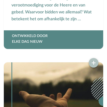
Voorbeeldgebeden
verootmoediging voor de Heere en van
gebed. Waarvoor bidden we allemaal? Wat
Vriendschap
betekent het om afhankelijk te zijn …
Vrucht van de Geest
W
Wederkomst
Z
Zakgeld
ONTWIKKELD DOOR
ELKE DAG NIEUW
Zending
Ziekte
Zondag
Zwangerschap