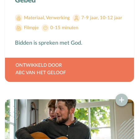
Gebed
Toerusting op locatie
Materiaal
,
Verwerking
7-9 jaar
,
10-12 jaar
Online cursussen
Filmpje
0-15 minuten
Opvoedkringen
Bidden is spreken met God.
Advies en begeleiding
Boekentips voor ouders en opvoedkringen
ONTWIKKELD DOOR
ABC VAN HET GELOOF
Alle onderwerpen
A
Andersbegaafd
B
Baby
Biddag
Bijbelse kernbegrippen
Bijbelstudie