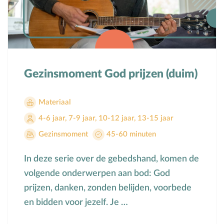
Bijbelteksten memoriseren
Bijbelverhalen
C
Christen zijn
D
Dankdag
Gezinsmoment God prijzen (duim)
Doopdag
Duurzaamheid
Materiaal
E
Echtscheiding
4-6 jaar
,
7-9 jaar
,
10-12 jaar
,
13-15 jaar
Emoties
Gezinsmoment
45-60 minuten
Evangeliseren
F
Films en games
In deze serie over de gebedshand, komen de
G
Gebedsvormen
volgende onderwerpen aan bod: God
Geloofsgesprek
prijzen, danken, zonden belijden, voorbede
Geloofsopvoeding
en bidden voor jezelf. Je …
Goede Vrijdag