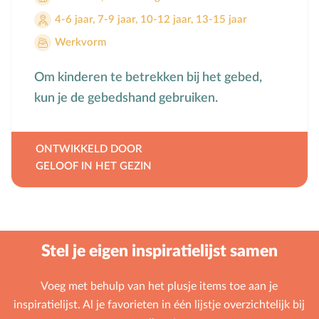
4-6 jaar
,
7-9 jaar
,
10-12 jaar
,
13-15 jaar
Werkvorm
Om kinderen te betrekken bij het gebed,
kun je de gebedshand gebruiken.
ONTWIKKELD DOOR
GELOOF IN HET GEZIN
Stel je eigen inspiratielijst samen
Voeg met behulp van het plusje items toe aan je
inspiratielijst. Al je favorieten in één lijstje overzichtelijk bij