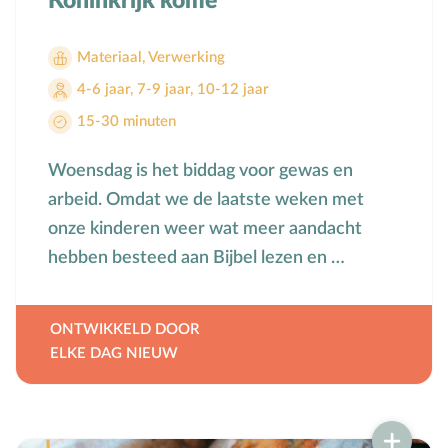
Koninkrijk kome'
Mensbeeld
Moeder-kindrelatie
Materiaal
,
Verwerking
Muziek
4-6 jaar
,
7-9 jaar
,
10-12 jaar
N
Natuur
15-30 minuten
O
Opvoedstijl
Woensdag is het biddag voor gewas en
Oud & Nieuw
arbeid. Omdat we de laatste weken met
Ouderschap
onze kinderen weer wat meer aandacht
P
Pasen
hebben besteed aan Bijbel lezen en …
Peuter
Pinksteren
ONTWIKKELD DOOR
Pleeggezin
ELKE DAG NIEUW
Probleemgedrag
Puberteit
S
School