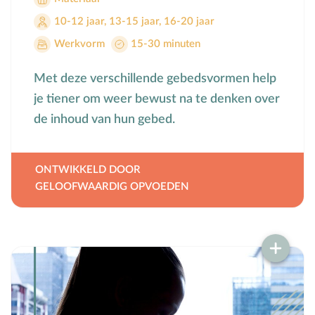
10-12 jaar
,
13-15 jaar
,
16-20 jaar
Werkvorm
15-30 minuten
Met deze verschillende gebedsvormen help
je tiener om weer bewust na te denken over
de inhoud van hun gebed.
ONTWIKKELD DOOR
GELOOFWAARDIG OPVOEDEN