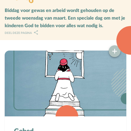
Karaktervorming
Biddag voor gewas en arbeid wordt gehouden op de
tweede woensdag van maart. Een speciale dag om met je
Ruimte door regels
kinderen God te bidden voor alles wat nodig is.
Verschillend begaafd
DEEL DEZE PAGINA
Seksuele vorming
Mediaopvoeding
Kind & Ouder
Samen in gesprek
Speciaal voor moeders
Speciaal voor vaders
Rouw en verdriet
Toerusting & Advies