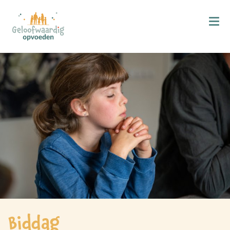
Kind & Geloof
X
Bijbellezen
Bidden
Zingen
Kind in de kerk
Doop
Gezinsmomenten
Hemelvaart & Pinksteren
Kind & Ontwikkeling
Biddag
Ontwikkelingsfasen