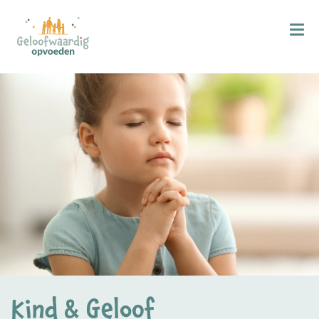
Kind & Geloof
X
Bijbellezen
Bidden
Zingen
Kind in de kerk
Doop
Gezinsmomenten
Hemelvaart & Pinksteren
Kind & Ontwikkeling
Kind & Geloof
Ontwikkelingsfasen