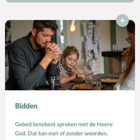
Bijbelteksten memoriseren
Bijbelverhalen
C
Christen zijn
D
Dankdag
Doopdag
Duurzaamheid
E
Echtscheiding
Emoties
Evangeliseren
F
Films en games
Bidden
G
Gebedsvormen
Geloofsgesprek
Gebed betekent spreken met de Heere
Geloofsopvoeding
God. Dat kan met of zonder woorden.
Goede Vrijdag