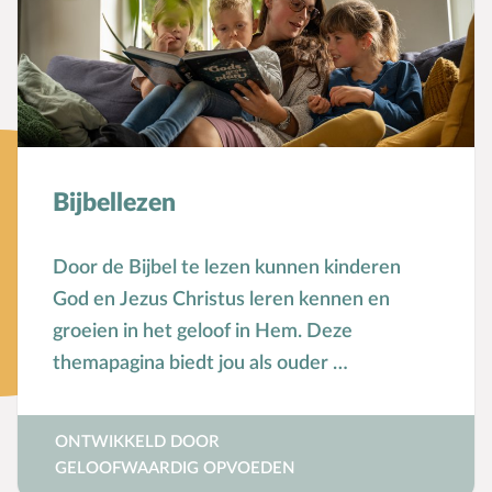
Toerusting op locatie
Online cursussen
Opvoedkringen
Advies en begeleiding
Bijbellezen
Boekentips voor ouders en opvoedkringen
Door de Bijbel te lezen kunnen kinderen
Alle onderwerpen
God en Jezus Christus leren kennen en
groeien in het geloof in Hem. Deze
A
Andersbegaafd
themapagina biedt jou als ouder …
B
Baby
Biddag
ONTWIKKELD DOOR
Bijbelse kernbegrippen
GELOOFWAARDIG OPVOEDEN
Bijbelstudie