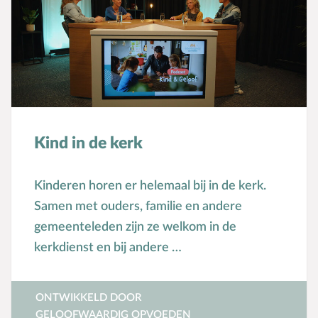
Seksuele opvoeding
Sociaal-emotionele ontwikkeling
Sociale media
Sociale vaardigheden
Spel en speelgoed
Straffen en belonen
Kind in de kerk
T
Taakverdeling
Talenten
Kinderen horen er helemaal bij in de kerk.
V
Vader-kindrelatie
Samen met ouders, familie en andere
Vakantie
gemeenteleden zijn ze welkom in de
Verhuizen
kerkdienst en bij andere …
Verliefdheid
Verlies
ONTWIKKELD DOOR
Voeding
GELOOFWAARDIG OPVOEDEN