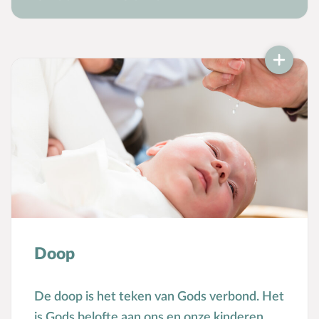
Voorbeeldgebeden
Vriendschap
Vrucht van de Geest
W
Wederkomst
Z
Zakgeld
Zending
Ziekte
Zondag
Zwangerschap
Doop
De doop is het teken van Gods verbond. Het
is Gods belofte aan ons en onze kinderen,