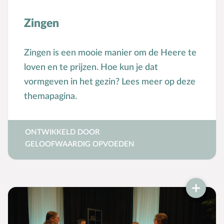
Mensbeeld
Zingen
Moeder-kindrelatie
Muziek
Zingen is een mooie manier om de Heere te
N
Natuur
loven en te prijzen. Hoe kun je dat
O
Opvoedstijl
vormgeven in het gezin? Lees meer op deze
Oud & Nieuw
themapagina.
Ouderschap
P
Pasen
ONTWIKKELD DOOR
Peuter
GELOOFWAARDIG OPVOEDEN
Pinksteren
Pleeggezin
Probleemgedrag
Puberteit
S
School