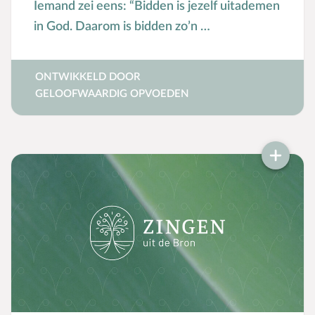
Iemand zei eens: “Bidden is jezelf uitademen
Groepsdruk
in God. Daarom is bidden zo’n …
Grootouders
H
Hemelvaartsdag
ONTWIKKELD DOOR
Hervormingsdag
GELOOFWAARDIG OPVOEDEN
Huwelijk
I
Internet
K
Kerkactiviteiten
Kerkgeschiedenis
Kerst
Kerstverhalen
Kindermishandeling/-misbruik
Kleuter
L
Lichamelijke ontwikkeling
M
Meerbegaafd/hoogbegaafd