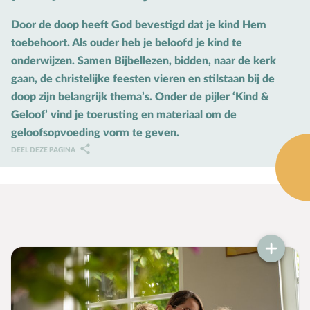
Karaktervorming
Door de doop heeft God bevestigd dat je kind Hem
toebehoort. Als ouder heb je beloofd je kind te
Ruimte door regels
onderwijzen. Samen Bijbellezen, bidden, naar de kerk
Verschillend begaafd
gaan, de christelijke feesten vieren en stilstaan bij de
doop zijn belangrijk thema’s. Onder de pijler ‘Kind &
Seksuele vorming
Geloof’ vind je toerusting en materiaal om de
geloofsopvoeding vorm te geven.
Mediaopvoeding
DEEL DEZE PAGINA
Kind & Ouder
Samen in gesprek
Speciaal voor moeders
Speciaal voor vaders
Rouw en verdriet
Toerusting & Advies