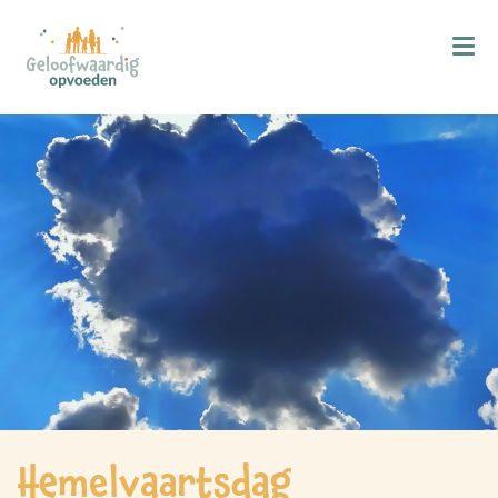
Kind & Geloof
X
Bijbellezen
Bidden
Zingen
Kind in de kerk
Doop
Gezinsmomenten
Hemelvaart & Pinksteren
Kind & Ontwikkeling
Hemelvaartsdag
Ontwikkelingsfasen