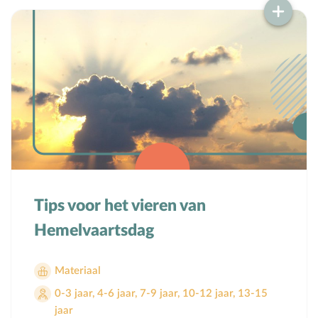
Bijbelteksten memoriseren
Bijbelverhalen
C
Christen zijn
D
Dankdag
Doopdag
Duurzaamheid
E
Echtscheiding
Emoties
Evangeliseren
Tips voor het vieren van
F
Films en games
Hemelvaartsdag
G
Gebedsvormen
Geloofsgesprek
Materiaal
Geloofsopvoeding
0-3 jaar
,
4-6 jaar
,
7-9 jaar
,
10-12 jaar
,
13-15
Goede Vrijdag
jaar