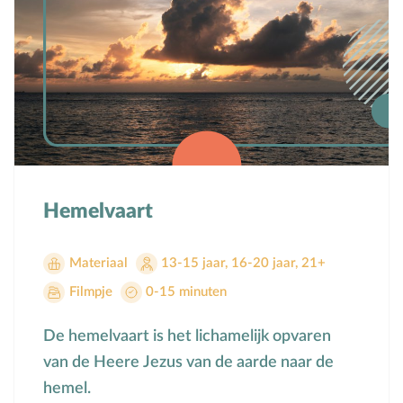
Hemelvaart
Materiaal
13-15 jaar
,
16-20 jaar
,
21+
Filmpje
0-15 minuten
De hemelvaart is het lichamelijk opvaren
van de Heere Jezus van de aarde naar de
hemel.