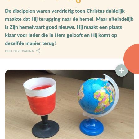
Karaktervorming
De discipelen waren verdrietig toen Christus duidelijk
maakte dat Hij terugging naar de hemel. Maar uiteindelijk
Ruimte door regels
is Zijn hemelvaart goed nieuws. Hij maakt een plaats
Verschillend begaafd
klaar voor ieder die in Hem gelooft en Hij komt op
dezelfde manier terug!
Seksuele vorming
DEEL DEZE PAGINA
Mediaopvoeding
Kind & Ouder
Samen in gesprek
Speciaal voor moeders
Speciaal voor vaders
Rouw en verdriet
Toerusting & Advies