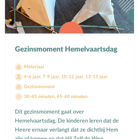
Mensbeeld
Moeder-kindrelatie
Muziek
N
Natuur
O
Opvoedstijl
Gezinsmoment Hemelvaartsdag
Oud & Nieuw
Ouderschap
Materiaal
P
Pasen
4-6 jaar
,
7-9 jaar
,
10-12 jaar
,
13-15 jaar
Peuter
Gezinsmoment
Pinksteren
30-45 minuten
,
45-60 minuten
Pleeggezin
Dit gezinsmoment gaat over
Probleemgedrag
Hemelvaartsdag. De kinderen leren dat de
Puberteit
Heere ernaar verlangt dat ze dichtbij Hem
S
School