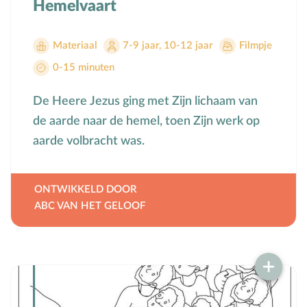
Hemelvaart
Voorbeeldgebeden
Vriendschap
Materiaal
7-9 jaar
,
10-12 jaar
Filmpje
Vrucht van de Geest
0-15 minuten
W
Wederkomst
De Heere Jezus ging met Zijn lichaam van
Z
Zakgeld
de aarde naar de hemel, toen Zijn werk op
Zending
aarde volbracht was.
Ziekte
Zondag
Zwangerschap
ONTWIKKELD DOOR
ABC VAN HET GELOOF