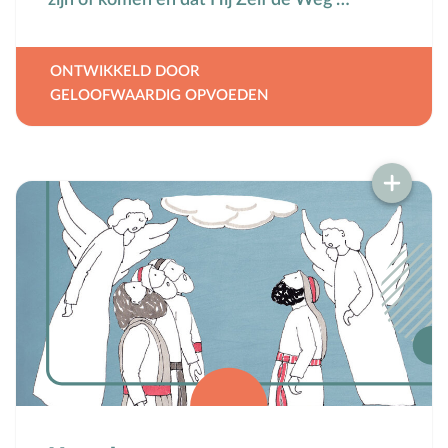
zijn of komen en dat Hij Zelf de Weg …
Seksuele opvoeding
Sociaal-emotionele ontwikkeling
ONTWIKKELD DOOR
Sociale media
GELOOFWAARDIG OPVOEDEN
Sociale vaardigheden
Spel en speelgoed
Straffen en belonen
T
Taakverdeling
Talenten
V
Vader-kindrelatie
Vakantie
Verhuizen
Verliefdheid
Verlies
Voeding