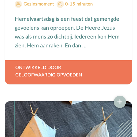
Gezinsmoment
0-15 minuten
Groepsdruk
Grootouders
Hemelvaartsdag is een feest dat gemengde
H
Hemelvaartsdag
gevoelens kan oproepen. De Heere Jezus
Hervormingsdag
was als mens zo dichtbij. Iedereen kon Hem
Huwelijk
zien, Hem aanraken. En dan …
I
Internet
K
Kerkactiviteiten
ONTWIKKELD DOOR
Kerkgeschiedenis
GELOOFWAARDIG OPVOEDEN
Kerst
Kerstverhalen
Kindermishandeling/-misbruik
Kleuter
L
Lichamelijke ontwikkeling
M
Meerbegaafd/hoogbegaafd