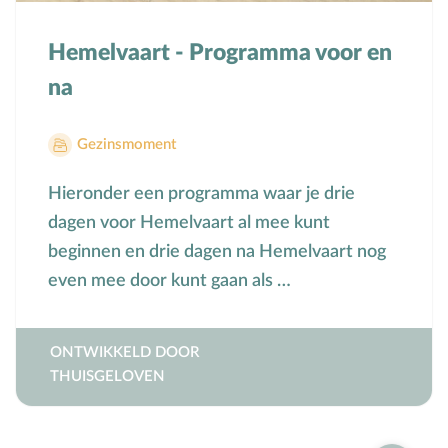
Toerusting op locatie
Hemelvaart - Programma voor en
Online cursussen
na
Opvoedkringen
Gezinsmoment
Advies en begeleiding
Hieronder een programma waar je drie
Boekentips voor ouders en opvoedkringen
dagen voor Hemelvaart al mee kunt
Alle onderwerpen
beginnen en drie dagen na Hemelvaart nog
even mee door kunt gaan als …
A
Andersbegaafd
B
Baby
ONTWIKKELD DOOR
Biddag
THUISGELOVEN
Bijbelse kernbegrippen
Bijbelstudie