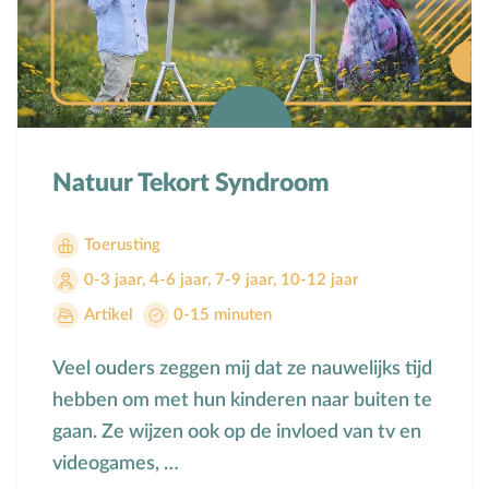
Mensbeeld
Moeder-kindrelatie
Muziek
N
Natuur
O
Opvoedstijl
Natuur Tekort Syndroom
Oud & Nieuw
Ouderschap
Toerusting
P
Pasen
0-3 jaar
,
4-6 jaar
,
7-9 jaar
,
10-12 jaar
Peuter
Artikel
0-15 minuten
Pinksteren
Veel ouders zeggen mij dat ze nauwelijks tijd
Pleeggezin
hebben om met hun kinderen naar buiten te
Probleemgedrag
gaan. Ze wijzen ook op de invloed van tv en
Puberteit
videogames, …
S
School