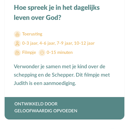
Hoe spreek je in het dagelijks
Toerusting op locatie
leven over God?
Online cursussen
Toerusting
Opvoedkringen
0-3 jaar
,
4-6 jaar
,
7-9 jaar
,
10-12 jaar
Advies en begeleiding
Filmpje
0-15 minuten
Boekentips voor ouders en opvoedkringen
Verwonder je samen met je kind over de
Alle onderwerpen
schepping en de Schepper. Dit filmpje met
Judith is een aanmoediging.
A
Andersbegaafd
B
Baby
ONTWIKKELD DOOR
Biddag
GELOOFWAARDIG OPVOEDEN
Bijbelse kernbegrippen
Bijbelstudie