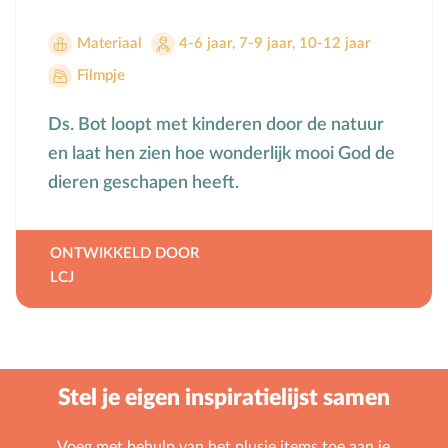
Voorbeeldgebeden
Materiaal
4-6 jaar
,
7-9 jaar
,
10-12 jaar
Vriendschap
Filmpje
Vrucht van de Geest
W
Wederkomst
Ds. Bot loopt met kinderen door de natuur
Z
Zakgeld
en laat hen zien hoe wonderlijk mooi God de
Zending
dieren geschapen heeft.
Ziekte
Zondag
ONTWIKKELD DOOR
Zwangerschap
LCJ
Stel je eigen inspiratielijst samen
Voeg met behulp van het plusje items toe aan je