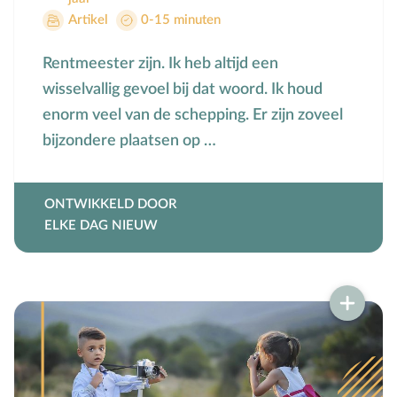
Groepsdruk
Artikel
0-15 minuten
Grootouders
Rentmeester zijn. Ik heb altijd een
H
Hemelvaartsdag
wisselvallig gevoel bij dat woord. Ik houd
Hervormingsdag
enorm veel van de schepping. Er zijn zoveel
Huwelijk
bijzondere plaatsen op …
I
Internet
K
Kerkactiviteiten
ONTWIKKELD DOOR
Kerkgeschiedenis
ELKE DAG NIEUW
Kerst
Kerstverhalen
Kindermishandeling/-misbruik
Kleuter
L
Lichamelijke ontwikkeling
M
Meerbegaafd/hoogbegaafd