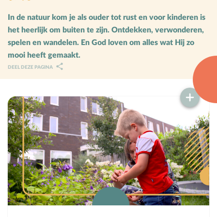
Karaktervorming
In de natuur kom je als ouder tot rust en voor kinderen is
het heerlijk om buiten te zijn. Ontdekken, verwonderen,
Ruimte door regels
spelen en wandelen. En God loven om alles wat Hij zo
Verschillend begaafd
mooi heeft gemaakt.
DEEL DEZE PAGINA
Seksuele vorming
Mediaopvoeding
Kind & Ouder
Samen in gesprek
Speciaal voor moeders
Speciaal voor vaders
Rouw en verdriet
Toerusting & Advies