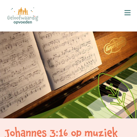
Kind & Geloof
X
Bijbellezen
Bidden
Zingen
Kind in de kerk
Doop
Gezinsmomenten
Hemelvaart & Pinksteren
Kind & Ontwikkeling
Johannes 3:16 op muziek
Ontwikkelingsfasen