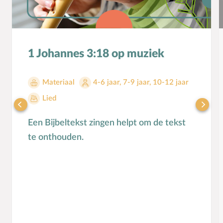
Seksuele opvoeding
Sociaal-emotionele ontwikkeling
Sociale media
1 Johannes 3:18 op muziek
Sociale vaardigheden
Spel en speelgoed
Materiaal
4-6 jaar
,
7-9 jaar
,
10-12 jaar
Straffen en belonen
Lied
T
Taakverdeling
Talenten
Een Bijbeltekst zingen helpt om de tekst
V
Vader-kindrelatie
te onthouden.
Vakantie
Verhuizen
Verliefdheid
Verlies
Voeding