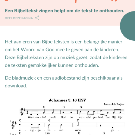
Karaktervorming
Een Bijbeltekst zingen helpt om de tekst te onthouden.
DEEL DEZE PAGINA
Ruimte door regels
Verschillend begaafd
Het aanleren van Bijbelteksten is een belangrijke manier
Seksuele vorming
om het Woord van God mee te geven aan de kinderen.
Deze Bijbelteksten zijn op muziek gezet, zodat de kinderen
Mediaopvoeding
de teksten gemakkelijker kunnen onthouden.
Kind & Ouder
De bladmuziek en een audiobestand zijn beschikbaar als
Samen in gesprek
download.
Speciaal voor moeders
Speciaal voor vaders
Rouw en verdriet
Toerusting & Advies