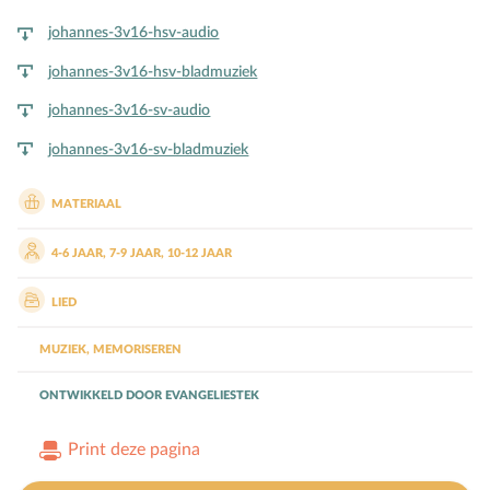
Bijbelteksten memoriseren
johannes-3v16-hsv-audio
Bijbelverhalen
johannes-3v16-hsv-bladmuziek
C
Christen zijn
johannes-3v16-sv-audio
D
Dankdag
johannes-3v16-sv-bladmuziek
Doopdag
Duurzaamheid
MATERIAAL
E
Echtscheiding
4-6 JAAR
,
7-9 JAAR
,
10-12 JAAR
Emoties
Evangeliseren
LIED
F
Films en games
MUZIEK
,
MEMORISEREN
G
Gebedsvormen
ONTWIKKELD DOOR
EVANGELIESTEK
Geloofsgesprek
Geloofsopvoeding
Print deze pagina
Goede Vrijdag