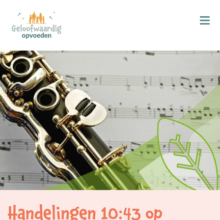
Kind & Geloof
X
Bijbellezen
Bidden
Zingen
Kind in de kerk
Doop
Gezinsmomenten
Hemelvaart & Pinksteren
Kind & Ontwikkeling
Handelingen 10:43 op
Ontwikkelingsfasen