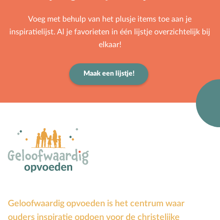
Voorbeeldgebeden
Voeg met behulp van het plusje items toe aan je
Vriendschap
inspiratielijst. Al je favorieten in één lijstje overzichtelijk bij
Vrucht van de Geest
elkaar!
W
Wederkomst
Z
Zakgeld
Maak een lijstje!
Zending
Ziekte
Zondag
Zwangerschap
Geloofwaardig opvoeden is het centrum waar
ouders inspiratie opdoen voor de christelijke