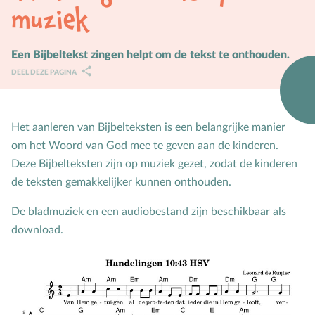
muziek
Karaktervorming
Ruimte door regels
Een Bijbeltekst zingen helpt om de tekst te onthouden.
DEEL DEZE PAGINA
Verschillend begaafd
Seksuele vorming
Het aanleren van Bijbelteksten is een belangrijke manier
Mediaopvoeding
om het Woord van God mee te geven aan de kinderen.
Deze Bijbelteksten zijn op muziek gezet, zodat de kinderen
Kind & Ouder
de teksten gemakkelijker kunnen onthouden.
Samen in gesprek
De bladmuziek en een audiobestand zijn beschikbaar als
Speciaal voor moeders
download.
Speciaal voor vaders
Rouw en verdriet
Toerusting & Advies