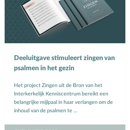
Voorbeeldgebeden
Vriendschap
Vrucht van de Geest
W
Wederkomst
Z
Zakgeld
Zending
Deeluitgave stimuleert zingen van
Ziekte
psalmen in het gezin
Zondag
Zwangerschap
Het project Zingen uit de Bron van het
Interkerkelijk Kenniscentrum bereikt een
belangrijke mijlpaal in haar verlangen om de
inhoud van de psalmen te …