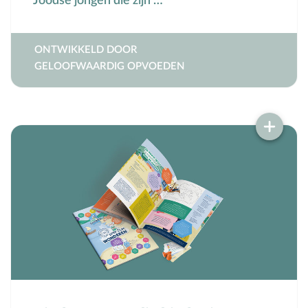
Joodse jongen die zijn …
Mensbeeld
Moeder-kindrelatie
ONTWIKKELD DOOR
Muziek
GELOOFWAARDIG OPVOEDEN
N
Natuur
O
Opvoedstijl
Oud & Nieuw
Ouderschap
P
Pasen
Peuter
Pinksteren
Pleeggezin
Probleemgedrag
Puberteit
S
School