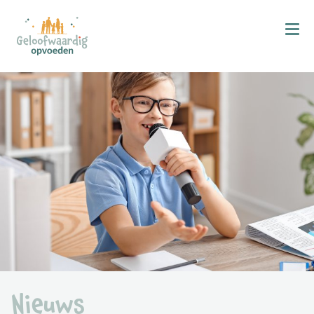
Kind & Geloof
X
Bijbellezen
Bidden
Zingen
Kind in de kerk
Doop
Gezinsmomenten
Hemelvaart & Pinksteren
Kind & Ontwikkeling
Nieuws
Ontwikkelingsfasen