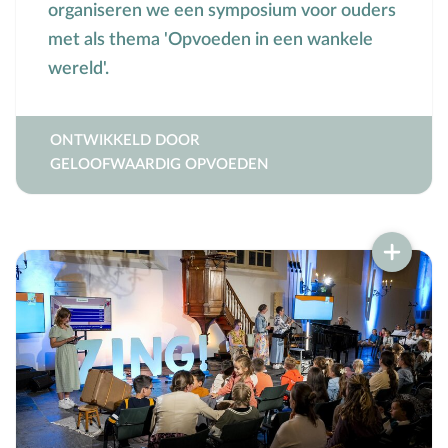
organiseren we een symposium voor ouders
Toerusting op locatie
met als thema 'Opvoeden in een wankele
wereld'.
Online cursussen
Opvoedkringen
ONTWIKKELD DOOR
GELOOFWAARDIG OPVOEDEN
Advies en begeleiding
Boekentips voor ouders en opvoedkringen
Alle onderwerpen
A
Andersbegaafd
B
Baby
Biddag
Bijbelse kernbegrippen
Bijbelstudie