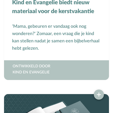
Kind en Evangelie biedt nieuw
Seksuele opvoeding
materiaal voor de kerstvakantie
Sociaal-emotionele ontwikkeling
Sociale media
'Mama, gebeuren er vandaag ook nog
Sociale vaardigheden
wonderen?' Zomaar, een vraag die je kind
Spel en speelgoed
kan stellen nadat je samen een bijbelverhaal
Straffen en belonen
hebt gelezen.
T
Taakverdeling
Talenten
ONTWIKKELD DOOR
V
Vader-kindrelatie
KIND EN EVANGELIE
Vakantie
Verhuizen
Verliefdheid
Verlies
Voeding