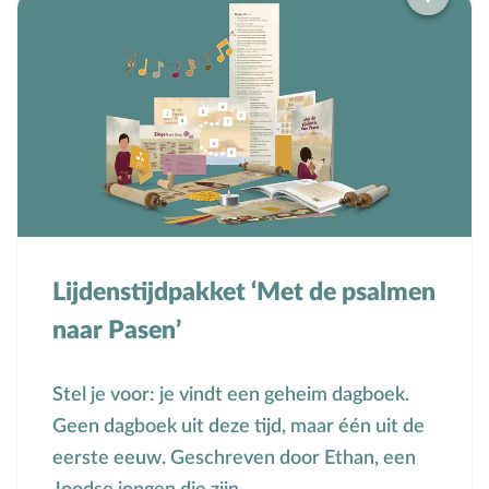
Groepsdruk
Grootouders
H
Hemelvaartsdag
Hervormingsdag
Huwelijk
I
Internet
K
Kerkactiviteiten
Kerkgeschiedenis
Lijdenstijdpakket ‘Met de psalmen
Kerst
naar Pasen’
Kerstverhalen
Kindermishandeling/-misbruik
Stel je voor: je vindt een geheim dagboek.
Kleuter
Geen dagboek uit deze tijd, maar één uit de
L
Lichamelijke ontwikkeling
eerste eeuw. Geschreven door Ethan, een
M
Meerbegaafd/hoogbegaafd