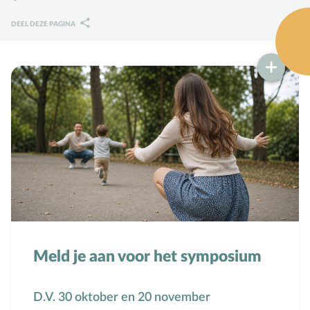
Karaktervorming
DEEL DEZE PAGINA
Ruimte door regels
Verschillend begaafd
Seksuele vorming
Mediaopvoeding
Kind & Ouder
Samen in gesprek
Speciaal voor moeders
Speciaal voor vaders
Meld je aan voor het symposium
Rouw en verdriet
D.V. 30 oktober en 20 november
Toerusting & Advies