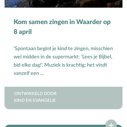
Bijbelteksten memoriseren
Bijbelverhalen
Kom samen zingen in Waarder op
C
Christen zijn
8 april
D
Dankdag
Doopdag
'Spontaan begint je kind te zingen, misschien
Duurzaamheid
wel midden in de supermarkt: 'Lees je Bijbel,
E
Echtscheiding
bid elke dag!'. Muziek is krachtig; het vindt
Emoties
vanzelf een …
Evangeliseren
F
Films en games
ONTWIKKELD DOOR
G
Gebedsvormen
KIND EN EVANGELIE
Geloofsgesprek
Geloofsopvoeding
Goede Vrijdag