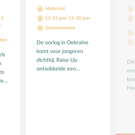
Materiaal
12
13-15 jaar
,
16-20 jaar
0
Gezinsmoment
ten
De oorlog in Oekraïne
komt voor jongeren
els
dichtbij. Raise Up
Dit
m
ontwikkelde een
ove
zo
werkvorm die kan helpen
kin
den
om het gesprek met
Hee
jongeren te voeren.
ze 
 …
kom
We