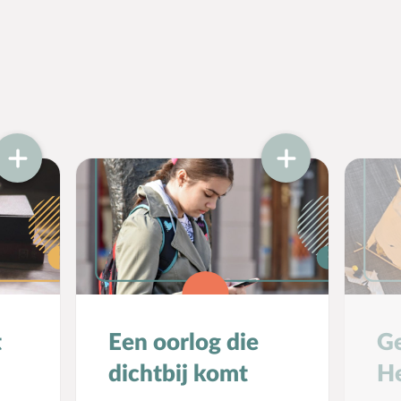
t
Een oorlog die
G
dichtbij komt
H