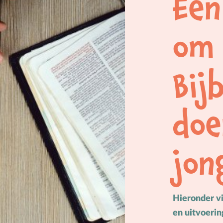
Een
M
Meerbegaafd/hoogbegaafd
Mensbeeld
om 
Moeder-kindrelatie
Muziek
Bij
N
Natuur
O
Opvoedstijl
doe
Oud & Nieuw
Ouderschap
jon
P
Pasen
Peuter
Pinksteren
Pleeggezin
Hieronder vi
en uitvoerin
Probleemgedrag