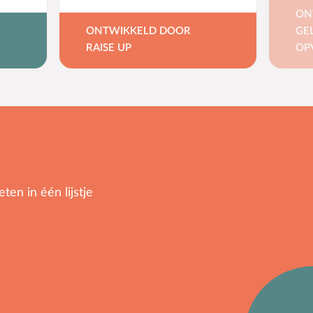
ON
ONTWIKKELD DOOR
GE
RAISE UP
OP
ten in één lijstje