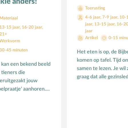
kkie anders!
Toerusting
4-6 jaar
,
7-9 jaar
,
10-
Materiaal
jaar
,
13-15 jaar
,
16-2
13-15 jaar
,
16-20 jaar
,
jaar
21+
Artikel
0-15 minu
Werkvorm
30-45 minuten
Het eten is op, de Bijb
komen op tafel. Tijd o
 kan een bekend beeld
samen te lezen. Je wil 
: tieners die
graag dat alle gezinsle
eruitgezakt jouw
betrokken zijn bij het
belpraatje’ aanhoren.
Bijbellezen. We willen
 voorkom je dat
ers ‘inzakken’ als het
r de Bijbel …