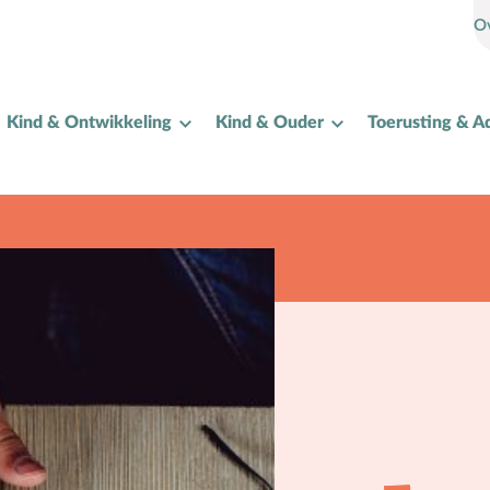
O
Kind & Ontwikkeling
Kind & Ouder
Toerusting & A
I
Internet
K
Kerkactiviteiten
Kerkgeschiedenis
Kerst
Kerstverhalen
Kindermishandeling/-misbruik
Kleuter
L
Lichamelijke ontwikkeling