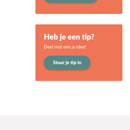
Heb je een tip?
Deel met ons je idee!
Stuur je tip in