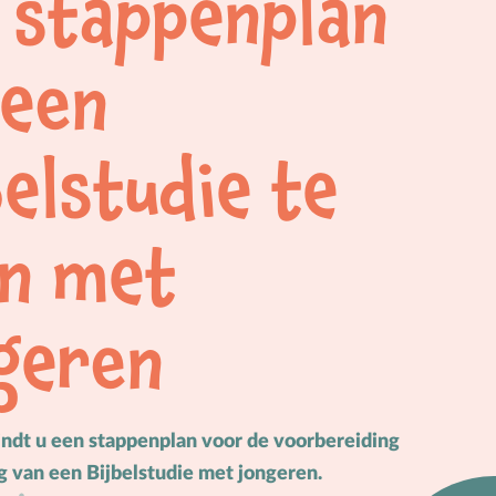
 stappenplan
Vakantie
Verhuizen
een
Verliefdheid
Verlies
belstudie te
Voeding
Voorbeeldgebeden
n met
Vriendschap
Vrucht van de Geest
geren
W
Wederkomst
Z
Zakgeld
Zending
Ziekte
ndt u een stappenplan voor de voorbereiding
g van een Bijbelstudie met jongeren.
Zondag