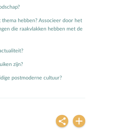
oodschap?
t thema hebben? Associeer door het
angen die raakvlakken hebben met de
ctualiteit?
iken zijn?
idige postmoderne cultuur?