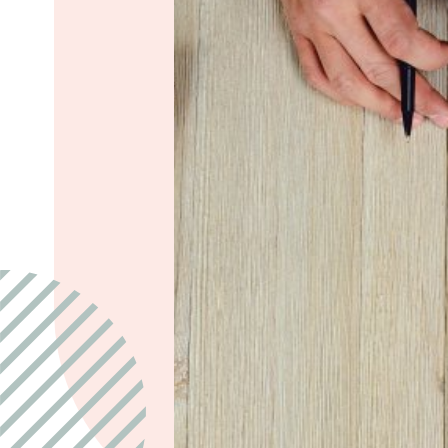
D
Dankdag
Doopdag
Duurzaamheid
E
Echtscheiding
Emoties
Evangeliseren
F
Films en games
G
Gebedsvormen
Geloofsgesprek
Geloofsopvoeding
Goede Vrijdag
Groepsdruk
Grootouders