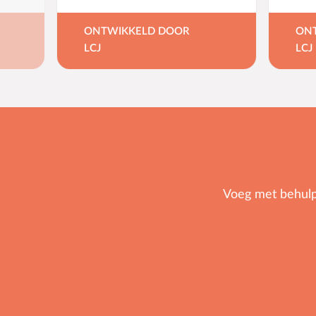
ONTWIKKELD DOOR
ON
LCJ
LCJ
Voeg met behulp v