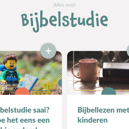
Alles over
Bijbelstudie
jbelstudie saai?
Bijbellezen me
e het eens een
kinderen