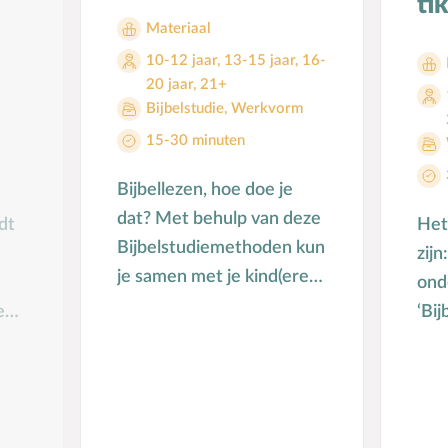
ti
Materiaal
10-12 jaar
,
13-15 jaar
,
16-
20 jaar
,
21+
Bijbelstudie
,
Werkvorm
15-30 minuten
Bijbellezen, hoe doe je
dat? Met behulp van deze
dt
Het
Bijbelstudiemethoden kun
zijn
je samen met je kind(eren)
ond
de Bijbel bestuderen.
e
‘Bij
Hoe
tien
ove