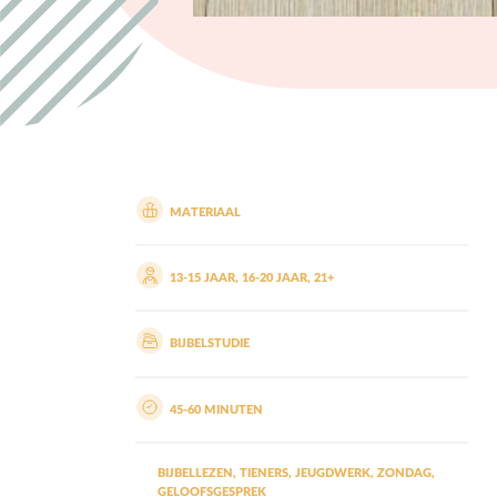
H
Hemelvaartsdag
Hervormingsdag
Huwelijk
MATERIAAL
13-15 JAAR
,
16-20 JAAR
,
21+
BIJBELSTUDIE
45-60 MINUTEN
BIJBELLEZEN
,
TIENERS
,
JEUGDWERK
,
ZONDAG
,
GELOOFSGESPREK