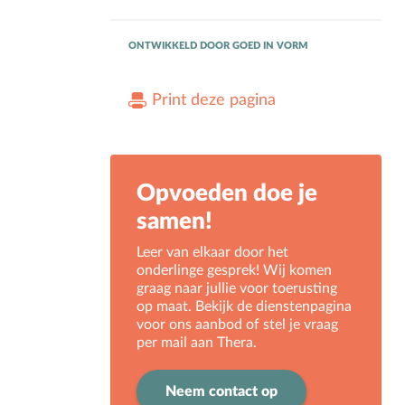
ONTWIKKELD DOOR
GOED IN VORM
Print deze pagina
Opvoeden doe je
samen!
Leer van elkaar door het
onderlinge gesprek! Wij komen
graag naar jullie voor toerusting
op maat. Bekijk de dienstenpagina
voor ons aanbod of stel je vraag
per mail aan Thera
.
Neem contact op