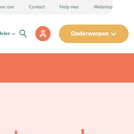
ver ons
Contact
Help mee
Webshop
Onderwerpen
dvies
Sociaal-emotionele ontwikkeling
Sociale media
Sociale vaardigheden
Spel en speelgoed
Straffen en belonen
T
Taakverdeling
Talenten
V
Vader-kindrelatie