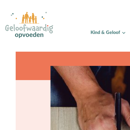
Alle onderwerpen
Kind & Geloof
A
Andersbegaafd
B
Baby
Biddag
Bijbelse kernbegrippen
Bijbelstudie
Bijbelteksten memoriseren
Bijbelverhalen
C
Christen zijn