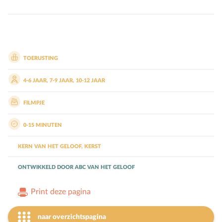
Bijbelteksten memoriseren
Bijbelverhalen
C
Christen zijn
D
Dankdag
TOERUSTING
Doopdag
4-6 JAAR
,
7-9 JAAR
,
10-12 JAAR
Duurzaamheid
FILMPJE
E
Echtscheiding
Emoties
0-15 MINUTEN
Evangeliseren
KERN VAN HET GELOOF
,
KERST
F
Films en games
G
Gebedsvormen
ONTWIKKELD DOOR
ABC VAN HET GELOOF
Geloofsgesprek
Print deze pagina
Geloofsopvoeding
Goede Vrijdag
naar overzichtspagina