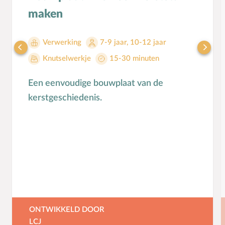
Seksuele opvoeding
maken
Sociaal-emotionele ontwikkeling
Sociale media
Verwerking
7-9 jaar
,
10-12 jaar
Sociale vaardigheden
Knutselwerkje
15-30 minuten
Spel en speelgoed
Een eenvoudige bouwplaat van de
Straffen en belonen
kerstgeschiedenis.
T
Taakverdeling
Talenten
V
Vader-kindrelatie
Vakantie
Verhuizen
Verliefdheid
Verlies
ONTWIKKELD DOOR
Voeding
LCJ