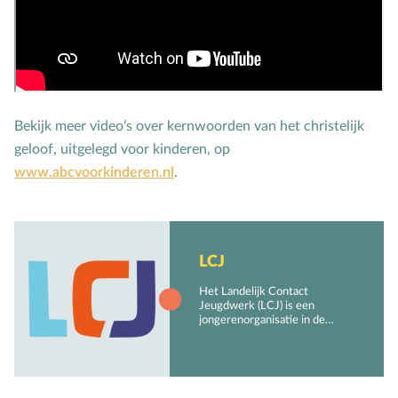
Toerusting op locatie
Online cursussen
Opvoedkringen
Bekijk meer video’s over kernwoorden van het christelijk
Advies en begeleiding
geloof, uitgelegd voor kinderen, op
www.abcvoorkinderen.nl
.
Boekentips voor ouders en opvoedkringen
Alle onderwerpen
LCJ
A
Andersbegaafd
Het Landelijk Contact
B
Baby
Jeugdwerk (LCJ) is een
jongerenorganisatie in de
Biddag
Christelijke Gereformeerde
Kerken met hart en zorg voor
Bijbelse kernbegrippen
alle jongeren van de
gemeenten.
Bijbelstudie