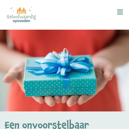
Kind & Geloof
X
Bijbellezen
Bidden
Zingen
Kind in de kerk
Doop
Gezinsmomenten
Hemelvaart & Pinksteren
Kind & Ontwikkeling
Een onvoorstelbaar
Ontwikkelingsfasen