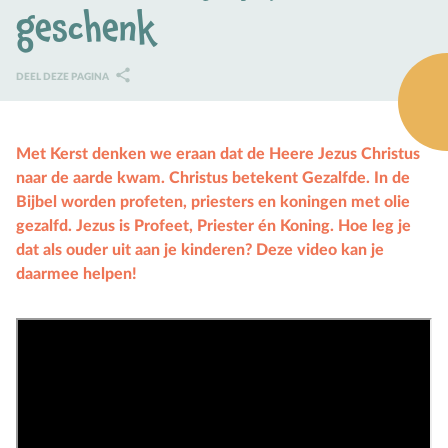
geschenk
Karaktervorming
Ruimte door regels
DEEL DEZE PAGINA
Verschillend begaafd
Seksuele vorming
Met Kerst denken we eraan dat de Heere Jezus Christus
naar de aarde kwam. Christus betekent Gezalfde. In de
Mediaopvoeding
Bijbel worden profeten, priesters en koningen met olie
gezalfd. Jezus is Profeet, Priester én Koning. Hoe leg je
Kind & Ouder
dat als ouder uit aan je kinderen? Deze video kan je
daarmee helpen!
Samen in gesprek
Speciaal voor moeders
Speciaal voor vaders
Rouw en verdriet
Toerusting & Advies