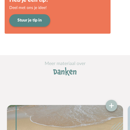
Heb je een tip?
Groepsdruk
Deel met ons je idee!
Grootouders
Stuur je tip in
H
Hemelvaartsdag
Hervormingsdag
Huwelijk
I
Internet
K
Kerkactiviteiten
Meer materiaal over
Danken
Kerkgeschiedenis
Kerst
Kerstverhalen
Kindermishandeling/-misbruik
Kleuter
L
Lichamelijke ontwikkeling
M
Meerbegaafd/hoogbegaafd