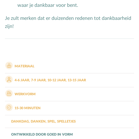
waar je dankbaar voor bent.
Toerusting op locatie
Je zult merken dat er duizenden redenen tot dankbaarheid
Online cursussen
zijn!
Opvoedkringen
Advies en begeleiding
Boekentips voor ouders en opvoedkringen
MATERIAAL
Alle onderwerpen
4-6 JAAR
,
7-9 JAAR
,
10-12 JAAR
,
13-15 JAAR
WERKVORM
A
Andersbegaafd
B
Baby
15-30 MINUTEN
Biddag
DANKDAG
,
DANKEN
,
SPEL
,
SPELLETJES
Bijbelse kernbegrippen
Bijbelstudie
ONTWIKKELD DOOR
GOED IN VORM