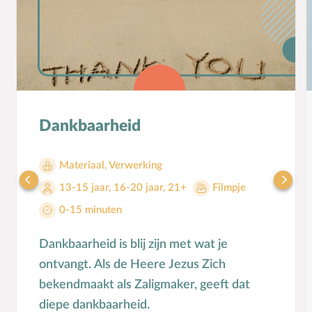
Mensbeeld
Moeder-kindrelatie
Muziek
N
Natuur
O
Opvoedstijl
Dankbaarheid
Oud & Nieuw
Ouderschap
Materiaal
,
Verwerking
P
Pasen
13-15 jaar
,
16-20 jaar
,
21+
Filmpje
Peuter
0-15 minuten
Pinksteren
Pleeggezin
Dankbaarheid is blij zijn met wat je
Probleemgedrag
ontvangt. Als de Heere Jezus Zich
Puberteit
bekendmaakt als Zaligmaker, geeft dat
S
School
diepe dankbaarheid.