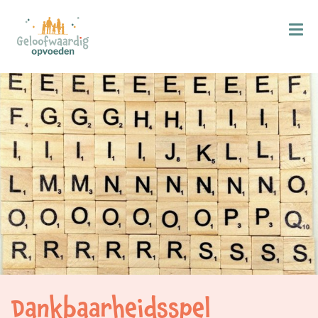
Kind & Geloof
X
Bijbellezen
Bidden
Zingen
Kind in de kerk
Doop
Gezinsmomenten
Hemelvaart & Pinksteren
Kind & Ontwikkeling
Dankbaarheidsspel
Ontwikkelingsfasen