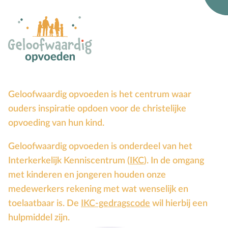
Voorbeeldgebeden
Vriendschap
Vrucht van de Geest
W
Wederkomst
Z
Zakgeld
Zending
Geloofwaardig opvoeden is het centrum waar
Ziekte
ouders inspiratie opdoen voor de christelijke
opvoeding van hun kind.
Zondag
Zwangerschap
Geloofwaardig opvoeden is onderdeel van het
Interkerkelijk Kenniscentrum (
IKC
). In de omgang
met kinderen en jongeren houden onze
medewerkers rekening met wat wenselijk en
toelaatbaar is. De
IKC-gedragscode
wil hierbij een
hulpmiddel zijn.