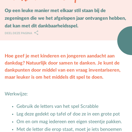
Karaktervorming
Op een leuke manier met elkaar stil staan bij de
zegeningen die we het afgelopen jaar ontvangen hebben,
Ruimte door regels
dat kan met dit dankbaarheidsspel.
Verschillend begaafd
DEEL DEZE PAGINA
Seksuele vorming
Hoe geef je met kinderen en jongeren aandacht aan
Mediaopvoeding
dankdag? Natuurlijk door samen te danken. Je kunt de
Kind & Ouder
dankpunten door middel van een vraag inventariseren,
maar leuker is om het middels dit spel te doen.
Samen in gesprek
Speciaal voor moeders
Werkwijze:
Speciaal voor vaders
Gebruik de letters van het spel Scrabble
Leg deze gedekt op tafel of doe ze in een grote pot
Rouw en verdriet
Om en om mag iedereen een eigen steentje pakken.
Met de letter die erop staat, moet je iets benoemen
Toerusting & Advies