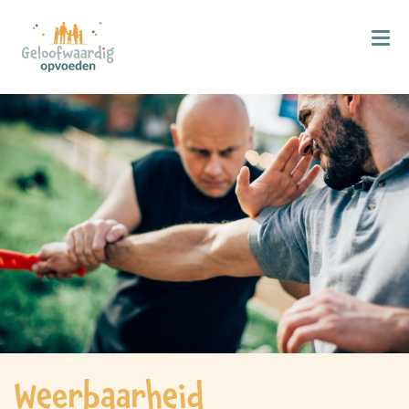
Kind & Geloof
X
Bijbellezen
Bidden
Zingen
Kind in de kerk
Doop
Gezinsmomenten
Hemelvaart & Pinksteren
Kind & Ontwikkeling
Weerbaarheid
Ontwikkelingsfasen