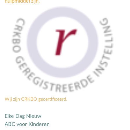
hulpmiddel zijn.
Mensbeeld
Moeder-kindrelatie
Muziek
N
Natuur
O
Opvoedstijl
Oud & Nieuw
Ouderschap
P
Pasen
Peuter
Pinksteren
Pleeggezin
Wij zijn CRKBO gecertificeerd.
Probleemgedrag
Elke Dag Nieuw
Puberteit
ABC voor Kinderen
S
School