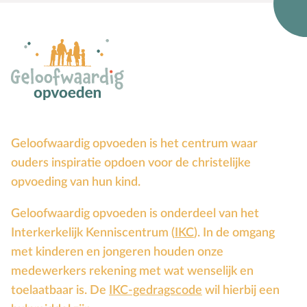
Groepsdruk
Grootouders
H
Hemelvaartsdag
Hervormingsdag
Huwelijk
I
Internet
Geloofwaardig opvoeden is het centrum waar
K
Kerkactiviteiten
ouders inspiratie opdoen voor de christelijke
Kerkgeschiedenis
opvoeding van hun kind.
Kerst
Kerstverhalen
Geloofwaardig opvoeden is onderdeel van het
Interkerkelijk Kenniscentrum (
IKC
). In de omgang
Kindermishandeling/-misbruik
met kinderen en jongeren houden onze
Kleuter
medewerkers rekening met wat wenselijk en
L
Lichamelijke ontwikkeling
toelaatbaar is. De
IKC-gedragscode
wil hierbij een
M
Meerbegaafd/hoogbegaafd