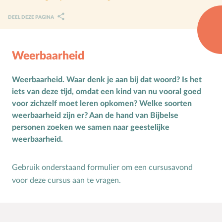
Karaktervorming
DEEL DEZE PAGINA
Ruimte door regels
Verschillend begaafd
Weerbaarheid
Seksuele vorming
Weerbaarheid. Waar denk je aan bij dat woord? Is het
iets van deze tijd, omdat een kind van nu vooral goed
Mediaopvoeding
voor zichzelf moet leren opkomen? Welke soorten
weerbaarheid zijn er? Aan de hand van Bijbelse
Kind & Ouder
personen zoeken we samen naar geestelijke
Samen in gesprek
weerbaarheid.
Speciaal voor moeders
Gebruik onderstaand formulier om een cursusavond
Speciaal voor vaders
voor deze cursus aan te vragen.
Rouw en verdriet
Toerusting & Advies