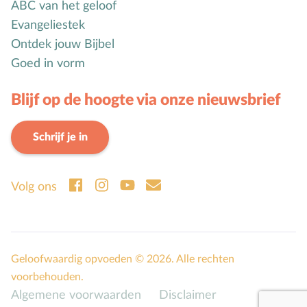
ABC van het geloof
Seksuele opvoeding
Evangeliestek
Sociaal-emotionele ontwikkeling
Ontdek jouw Bijbel
Sociale media
Goed in vorm
Sociale vaardigheden
Blijf op de hoogte via onze nieuwsbrief
Spel en speelgoed
Straffen en belonen
Schrijf je in
T
Taakverdeling
Talenten
Volg ons
V
Vader-kindrelatie
Vakantie
Verhuizen
Verliefdheid
Geloofwaardig opvoeden © 2026. Alle rechten
Verlies
voorbehouden.
Algemene voorwaarden
Disclaimer
Voeding