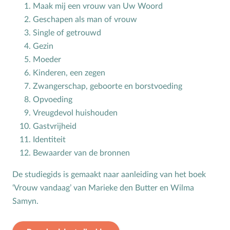
Maak mij een vrouw van Uw Woord
Geschapen als man of vrouw
Toerusting op locatie
Single of getrouwd
Online cursussen
Gezin
Moeder
Opvoedkringen
Kinderen, een zegen
Advies en begeleiding
Zwangerschap, geboorte en borstvoeding
Opvoeding
Boekentips voor ouders en opvoedkringen
Vreugdevol huishouden
Alle onderwerpen
Gastvrijheid
Identiteit
Bewaarder van de bronnen
A
Andersbegaafd
B
Baby
De studiegids is gemaakt naar aanleiding van het boek
‘Vrouw vandaag’ van Marieke den Butter en Wilma
Biddag
Samyn.
Bijbelse kernbegrippen
Bijbelstudie