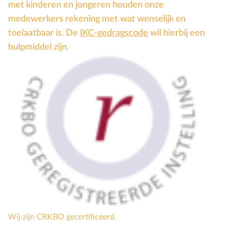
met kinderen en jongeren houden onze
Groepsdruk
medewerkers rekening met wat wenselijk en
Grootouders
toelaatbaar is. De
IKC-gedragscode
wil hierbij een
H
Hemelvaartsdag
hulpmiddel zijn.
Hervormingsdag
Huwelijk
I
Internet
K
Kerkactiviteiten
Kerkgeschiedenis
Kerst
Kerstverhalen
Kindermishandeling/-misbruik
Kleuter
L
Lichamelijke ontwikkeling
Wij zijn CRKBO gecertificeerd.
M
Meerbegaafd/hoogbegaafd