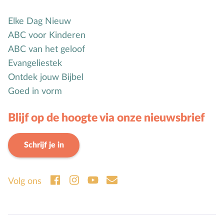
Mensbeeld
Elke Dag Nieuw
Moeder-kindrelatie
ABC voor Kinderen
Muziek
ABC van het geloof
N
Natuur
Evangeliestek
O
Opvoedstijl
Ontdek jouw Bijbel
Oud & Nieuw
Goed in vorm
Ouderschap
Blijf op de hoogte via onze nieuwsbrief
P
Pasen
Peuter
Schrijf je in
Pinksteren
Pleeggezin
Volg ons
Probleemgedrag
Puberteit
S
School