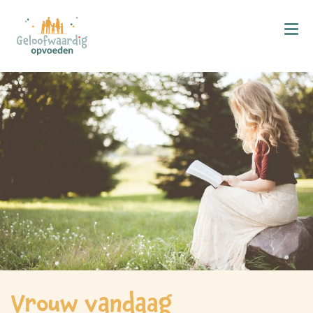
Kind & Geloof
X
Bijbellezen
Bidden
Zingen
Kind in de kerk
Doop
Gezinsmomenten
Hemelvaart & Pinksteren
Kind & Ontwikkeling
Vrouw vandaag
Ontwikkelingsfasen