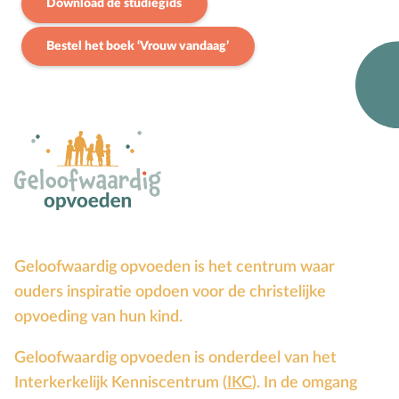
Download de studiegids
Bijbelteksten memoriseren
Bijbelverhalen
Bestel het boek ‘Vrouw vandaag’
C
Christen zijn
D
Dankdag
Doopdag
Duurzaamheid
E
Echtscheiding
Emoties
Evangeliseren
Geloofwaardig opvoeden is het centrum waar
F
Films en games
ouders inspiratie opdoen voor de christelijke
G
Gebedsvormen
opvoeding van hun kind.
Geloofsgesprek
Geloofwaardig opvoeden is onderdeel van het
Geloofsopvoeding
Interkerkelijk Kenniscentrum (
IKC
). In de omgang
Goede Vrijdag