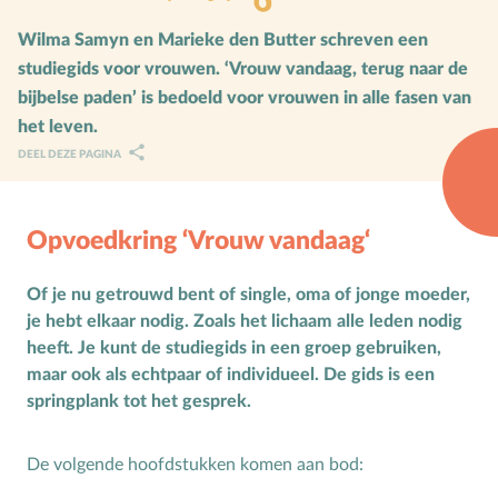
Karaktervorming
Wilma Samyn en Marieke den Butter schreven een
studiegids voor vrouwen. ‘Vrouw vandaag, terug naar de
Ruimte door regels
bijbelse paden’ is bedoeld voor vrouwen in alle fasen van
Verschillend begaafd
het leven.
DEEL DEZE PAGINA
Seksuele vorming
Mediaopvoeding
Opvoedkring ‘Vrouw vandaag‘
Kind & Ouder
Of je nu getrouwd bent of single, oma of jonge moeder,
Samen in gesprek
je hebt elkaar nodig. Zoals het lichaam alle leden nodig
heeft. Je kunt de studiegids in een groep gebruiken,
Speciaal voor moeders
maar ook als echtpaar of individueel. De gids is een
springplank tot het gesprek.
Speciaal voor vaders
Rouw en verdriet
De volgende hoofdstukken komen aan bod:
Toerusting & Advies