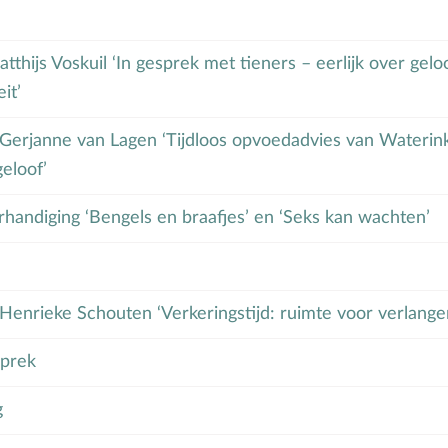
tthijs Voskuil ‘In gesprek met tieners – eerlijk over geloo
it’
 Gerjanne van Lagen ‘Tijdloos opvoedadvies van Waterink 
eloof’
handiging ‘Bengels en braafjes’ en ‘Seks kan wachten’
 Henrieke Schouten ‘Verkeringstijd: ruimte voor verlang
sprek
g