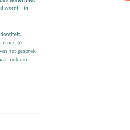
eden samen met
Zwangerschap
d wordt – in
entiteit,
om niet te
uwen het gesprek
 maar ook om