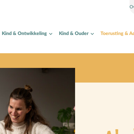
O
Kind & Ontwikkeling
Kind & Ouder
Toerusting & A
I
Internet
K
Kerkactiviteiten
Kerkgeschiedenis
Kerst
Kerstverhalen
Kindermishandeling/-misbruik
Kleuter
L
Lichamelijke ontwikkeling