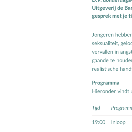
D.V. donderdaga
H
Hemelvaartsdag
Uitgeverij de Ba
gesprek met je ti
Hervormingsdag
Huwelijk
Jongeren hebben 
seksualiteit, ge
vervallen in angs
gaande te houden
realistische hand
Programma
Hieronder vindt 
Tijd
Programm
19:00
Inloop