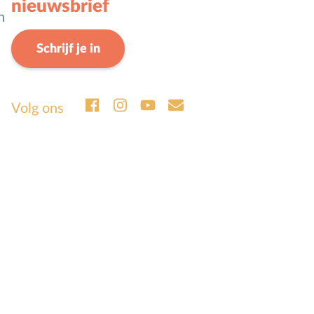
nieuwsbrief
n
Schrijf je in
Volg ons