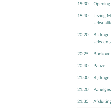
19:30
Opening
19:40
Lezing Ma
seksualite
20:20
Bijdrage
seks en g
20:25
Boekover
20:40
Pauze
21:00
Bijdrage
21:20
Panelge
21:35
Afsluitin