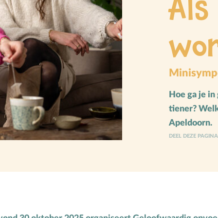
Als
M
Meerbegaafd/hoogbegaafd
Mensbeeld
wo
Moeder-kindrelatie
Muziek
N
Natuur
Minisymp
O
Opvoedstijl
Hoe ga je in
Oud & Nieuw
tiener? Wel
Ouderschap
Apeldoorn.
DEEL DEZE PAGIN
P
Pasen
Peuter
Pinksteren
Pleeggezin
Probleemgedrag