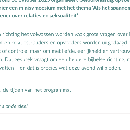
vond 30 oktober 2025 organiseert Geloofwaardig opvo
Puberteit
nier een minisymposium met het thema ‘Als het spannen
ener over relaties en seksualiteit’.
S
School
Seksuele opvoeding
richting het volwassen worden vaak grote vragen over id
loof en relaties. Ouders en opvoeders worden uitgedaagd 
t of controle, maar om met liefde, eerlijkheid en vertro
. Dat gesprek vraagt om een heldere bijbelse richting,
vatten – en dát is precies wat deze avond wil bieden.
u de tijden van het programma.
a onderdeel