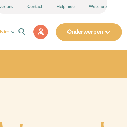
ver ons
Contact
Help mee
Webshop
Onderwerpen
dvies
Sociaal-emotionele ontwikkeling
Sociale media
Sociale vaardigheden
Spel en speelgoed
Straffen en belonen
T
Taakverdeling
Talenten
V
Vader-kindrelatie