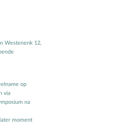
an Westenenk 12,
doende
eelname op
n via
symposium na
 later moment