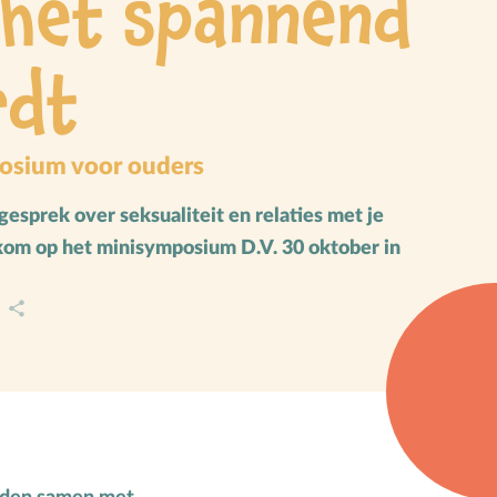
 het spannend
Vakantie
Verhuizen
rdt
Verliefdheid
Verlies
Voeding
osium voor ouders
Voorbeeldgebeden
 gesprek over seksualiteit en relaties met je
Vriendschap
kom op het minisymposium D.V. 30 oktober in
Vrucht van de Geest
A
W
Wederkomst
Z
Zakgeld
Zending
Ziekte
Zondag