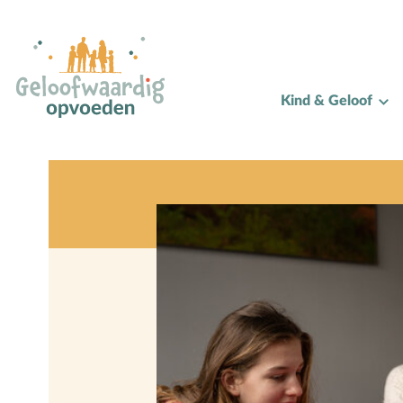
Alle onderwerpen
Kind & Geloof
A
Andersbegaafd
B
Baby
Biddag
Bijbelse kernbegrippen
Bijbelstudie
Bijbelteksten memoriseren
Bijbelverhalen
C
Christen zijn