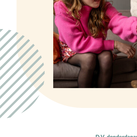
D
Dankdag
Doopdag
Duurzaamheid
E
Echtscheiding
Emoties
Evangeliseren
F
Films en games
G
Gebedsvormen
Geloofsgesprek
Geloofsopvoeding
Goede Vrijdag
Groepsdruk
Grootouders