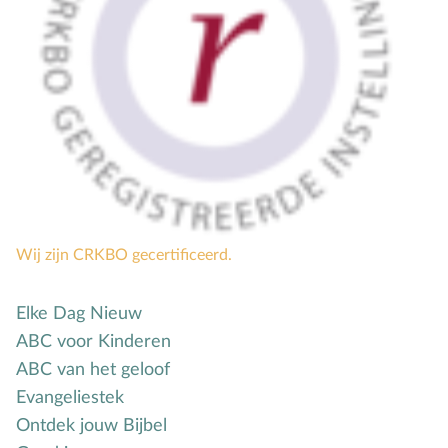
Mensbeeld
Moeder-kindrelatie
Muziek
N
Natuur
O
Opvoedstijl
Oud & Nieuw
Ouderschap
P
Pasen
Wij zijn CRKBO gecertificeerd.
Peuter
Pinksteren
Elke Dag Nieuw
Pleeggezin
ABC voor Kinderen
ABC van het geloof
Probleemgedrag
Evangeliestek
Puberteit
Ontdek jouw Bijbel
S
School