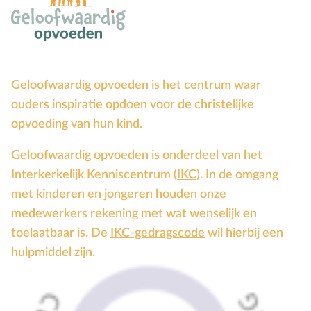
Groepsdruk
Grootouders
H
Hemelvaartsdag
Hervormingsdag
Geloofwaardig opvoeden is het centrum waar
Huwelijk
ouders inspiratie opdoen voor de christelijke
opvoeding van hun kind.
I
Internet
K
Kerkactiviteiten
Geloofwaardig opvoeden is onderdeel van het
Kerkgeschiedenis
Interkerkelijk Kenniscentrum (
IKC
). In de omgang
Kerst
met kinderen en jongeren houden onze
Kerstverhalen
medewerkers rekening met wat wenselijk en
toelaatbaar is. De
IKC-gedragscode
wil hierbij een
Kindermishandeling/-misbruik
hulpmiddel zijn.
Kleuter
L
Lichamelijke ontwikkeling
M
Meerbegaafd/hoogbegaafd