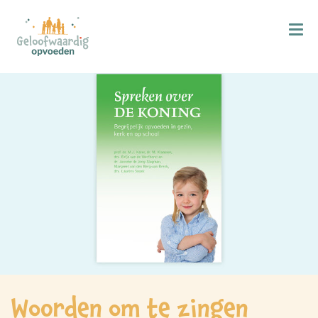
Kind & Geloof
X
Bijbellezen
Bidden
Zingen
Kind in de kerk
Doop
Gezinsmomenten
Hemelvaart & Pinksteren
Kind & Ontwikkeling
Woorden om te zingen
Ontwikkelingsfasen