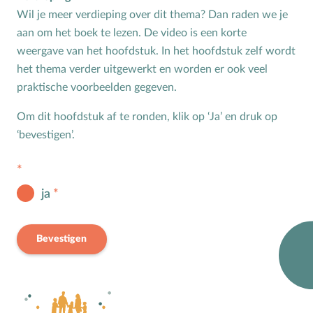
Bijbelteksten memoriseren
Wil je meer verdieping over dit thema? Dan raden we je
aan om het boek te lezen. De video is een korte
Bijbelverhalen
weergave van het hoofdstuk. In het hoofdstuk zelf wordt
C
Christen zijn
het thema verder uitgewerkt en worden er ook veel
D
Dankdag
praktische voorbeelden gegeven.
Doopdag
Om dit hoofdstuk af te ronden, klik op ‘Ja’ en druk op
Duurzaamheid
‘bevestigen’.
E
Echtscheiding
Emoties
Evangeliseren
ja
F
Films en games
G
Gebedsvormen
Bevestigen
Geloofsgesprek
Geloofsopvoeding
Goede Vrijdag