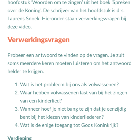
hoofdstuk ‘Woorden om te zingen’ uit het boek ‘Spreken
over de Koning’. De schrijver van het hoofdstuk is drs.
Toerusting op locatie
Laurens Snoek. Hieronder staan verwerkingsvragen bij
Online cursussen
deze video.
Opvoedkringen
Verwerkingsvragen
Advies en begeleiding
Probeer een antwoord te vinden op de vragen. Je zult
soms meerdere keren moeten luisteren om het antwoord
Boekentips voor ouders en opvoedkringen
helder te krijgen.
Alle onderwerpen
Wat is het probleem bij ons als volwassenen?
Waar hebben volwassenen last van bij het zingen
A
Andersbegaafd
van een kinderlied?
B
Baby
Wanneer hoef je niet bang te zijn dat je eenzijdig
Biddag
bent bij het kiezen van kinderliederen?
Wat is de enige toegang tot Gods Koninkrijk?
Bijbelse kernbegrippen
Bijbelstudie
Verdieping