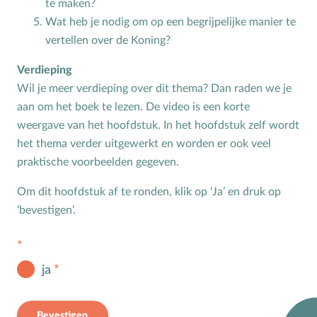
te maken?
Bijbelteksten memoriseren
Wat heb je nodig om op een begrijpelijke manier te
Bijbelverhalen
vertellen over de Koning?
C
Christen zijn
Verdieping
D
Dankdag
Wil je meer verdieping over dit thema? Dan raden we je
Doopdag
aan om het boek te lezen. De video is een korte
weergave van het hoofdstuk. In het hoofdstuk zelf wordt
Duurzaamheid
het thema verder uitgewerkt en worden er ook veel
E
Echtscheiding
praktische voorbeelden gegeven.
Emoties
Om dit hoofdstuk af te ronden, klik op ‘Ja’ en druk op
Evangeliseren
‘bevestigen’.
F
Films en games
G
Gebedsvormen
Geloofsgesprek
ja
Geloofsopvoeding
Goede Vrijdag
Bevestigen