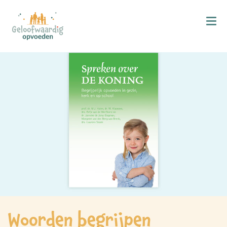
Kind & Geloof
X
Bijbellezen
Bidden
Zingen
Kind in de kerk
Doop
Gezinsmomenten
Hemelvaart & Pinksteren
Kind & Ontwikkeling
Woorden begrijpen
Ontwikkelingsfasen