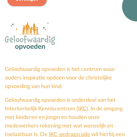
Groepsdruk
Grootouders
H
Hemelvaartsdag
Hervormingsdag
Huwelijk
I
Internet
K
Kerkactiviteiten
Geloofwaardig opvoeden is het centrum waar
Kerkgeschiedenis
ouders inspiratie opdoen voor de christelijke
Kerst
opvoeding van hun kind.
Kerstverhalen
Geloofwaardig opvoeden is onderdeel van het
Kindermishandeling/-misbruik
Interkerkelijk Kenniscentrum (
IKC
). In de omgang
Kleuter
met kinderen en jongeren houden onze
L
Lichamelijke ontwikkeling
medewerkers rekening met wat wenselijk en
M
Meerbegaafd/hoogbegaafd
toelaatbaar is. De
IKC-gedragscode
wil hierbij een