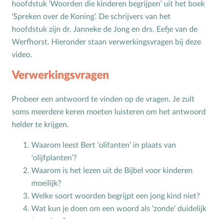
hoofdstuk ‘Woorden die kinderen begrijpen’ uit het boek
‘Spreken over de Koning’. De schrijvers van het
Toerusting op locatie
hoofdstuk zijn dr. Janneke de Jong en drs. Eefje van de
Online cursussen
Werfhorst. Hieronder staan verwerkingsvragen bij deze
video.
Opvoedkringen
Verwerkingsvragen
Advies en begeleiding
Probeer een antwoord te vinden op de vragen. Je zult
Boekentips voor ouders en opvoedkringen
soms meerdere keren moeten luisteren om het antwoord
Alle onderwerpen
helder te krijgen.
Waarom leest Bert ‘olifanten’ in plaats van
A
Andersbegaafd
‘olijfplanten’?
B
Baby
Waarom is het lezen uit de Bijbel voor kinderen
Biddag
moeilijk?
Welke soort woorden begrijpt een jong kind niet?
Bijbelse kernbegrippen
Wat kun je doen om een woord als ‘zonde’ duidelijk
Bijbelstudie