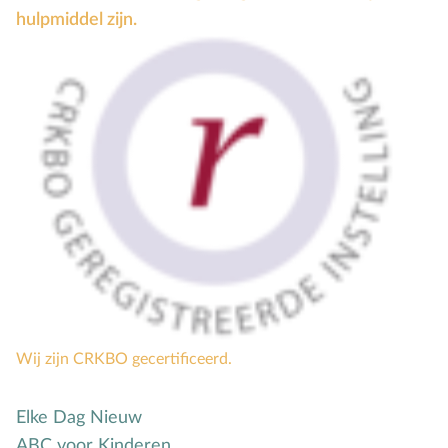
Mensbeeld
hulpmiddel zijn.
Moeder-kindrelatie
Muziek
N
Natuur
O
Opvoedstijl
Oud & Nieuw
Ouderschap
P
Pasen
Peuter
Pinksteren
Pleeggezin
Wij zijn CRKBO gecertificeerd.
Probleemgedrag
Puberteit
Elke Dag Nieuw
S
School
ABC voor Kinderen