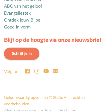
Seksuele opvoeding
ABC van het geloof
Sociaal-emotionele ontwikkeling
Evangeliestek
Ontdek jouw Bijbel
Sociale media
Goed in vorm
Sociale vaardigheden
Spel en speelgoed
Blijf op de hoogte via onze nieuwsbrief
Straffen en belonen
T
Taakverdeling
Schrijf je in
Talenten
V
Vader-kindrelatie
Volg ons
Vakantie
Verhuizen
Verliefdheid
Geloofwaardig opvoeden © 2026. Alle rechten
Verlies
voorbehouden.
Voeding
Algemene voorwaarden
Disclaimer