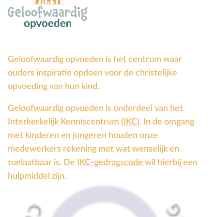
Groepsdruk
Grootouders
H
Hemelvaartsdag
Hervormingsdag
Geloofwaardig opvoeden is het centrum waar
Huwelijk
ouders inspiratie opdoen voor de christelijke
opvoeding van hun kind.
I
Internet
K
Kerkactiviteiten
Geloofwaardig opvoeden is onderdeel van het
Kerkgeschiedenis
Interkerkelijk Kenniscentrum (
IKC
). In de omgang
Kerst
met kinderen en jongeren houden onze
Kerstverhalen
medewerkers rekening met wat wenselijk en
toelaatbaar is. De
IKC-gedragscode
wil hierbij een
Kindermishandeling/-misbruik
hulpmiddel zijn.
Kleuter
L
Lichamelijke ontwikkeling
M
Meerbegaafd/hoogbegaafd