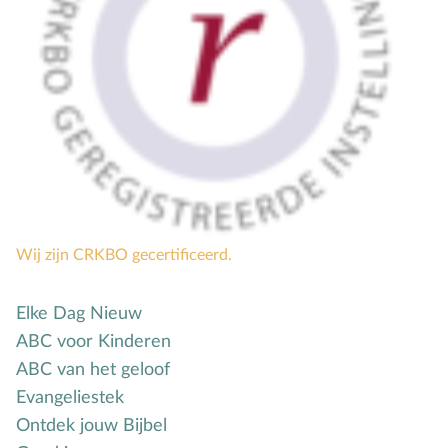
Mensbeeld
Moeder-kindrelatie
Muziek
N
Natuur
O
Opvoedstijl
Oud & Nieuw
Ouderschap
P
Pasen
Wij zijn CRKBO gecertificeerd.
Peuter
Pinksteren
Elke Dag Nieuw
Pleeggezin
ABC voor Kinderen
ABC van het geloof
Probleemgedrag
Evangeliestek
Puberteit
Ontdek jouw Bijbel
S
School