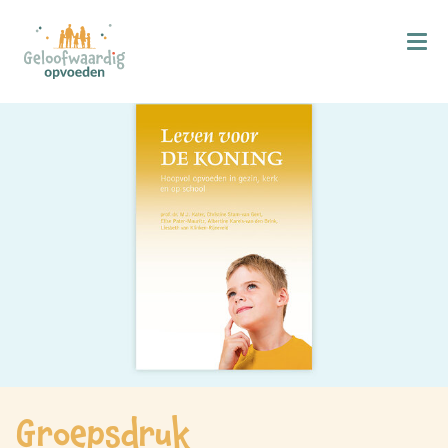
Kind & Geloof
X
Bijbellezen
Bidden
Zingen
Kind in de kerk
Doop
Gezinsmomenten
Hemelvaart & Pinksteren
Kind & Ontwikkeling
Groepsdruk
Ontwikkelingsfasen