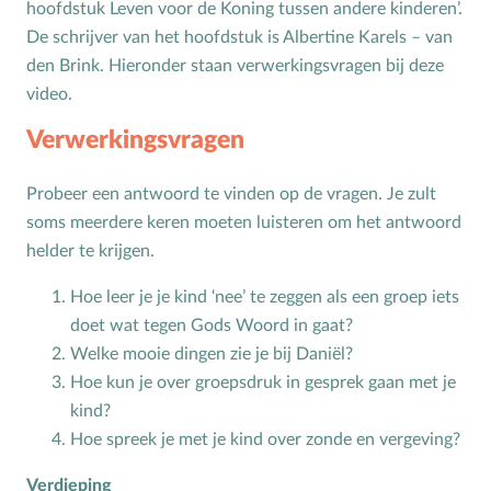
hoofdstuk Leven voor de Koning tussen andere kinderen’.
De schrijver van het hoofdstuk is Albertine Karels – van
Toerusting op locatie
den Brink. Hieronder staan verwerkingsvragen bij deze
Online cursussen
video.
Opvoedkringen
Verwerkingsvragen
Advies en begeleiding
Probeer een antwoord te vinden op de vragen. Je zult
soms meerdere keren moeten luisteren om het antwoord
Boekentips voor ouders en opvoedkringen
helder te krijgen.
Alle onderwerpen
Hoe leer je je kind ‘nee’ te zeggen als een groep iets
doet wat tegen Gods Woord in gaat?
A
Andersbegaafd
Welke mooie dingen zie je bij Daniël?
B
Baby
Hoe kun je over groepsdruk in gesprek gaan met je
Biddag
kind?
Hoe spreek je met je kind over zonde en vergeving?
Bijbelse kernbegrippen
Bijbelstudie
Verdieping