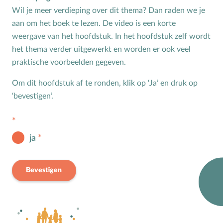
Bijbelteksten memoriseren
Wil je meer verdieping over dit thema? Dan raden we je
aan om het boek te lezen. De video is een korte
Bijbelverhalen
weergave van het hoofdstuk. In het hoofdstuk zelf wordt
C
Christen zijn
het thema verder uitgewerkt en worden er ook veel
D
Dankdag
praktische voorbeelden gegeven.
Doopdag
Om dit hoofdstuk af te ronden, klik op ‘Ja’ en druk op
Duurzaamheid
‘bevestigen’.
E
Echtscheiding
Emoties
Evangeliseren
ja
F
Films en games
G
Gebedsvormen
Bevestigen
Geloofsgesprek
Geloofsopvoeding
Goede Vrijdag