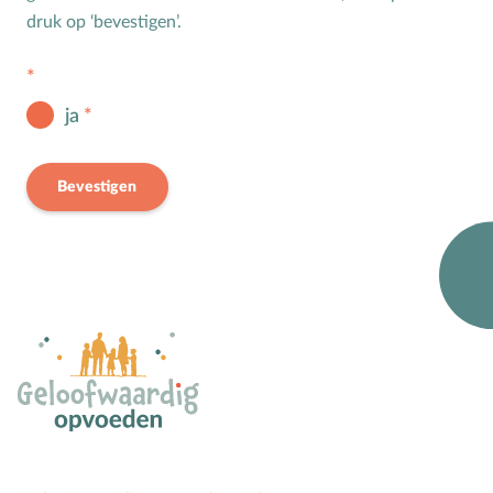
Groepsdruk
druk op ‘bevestigen’.
Grootouders
H
Hemelvaartsdag
ja
Hervormingsdag
Huwelijk
Bevestigen
I
Internet
K
Kerkactiviteiten
Kerkgeschiedenis
Kerst
Kerstverhalen
Kindermishandeling/-misbruik
Kleuter
L
Lichamelijke ontwikkeling
M
Meerbegaafd/hoogbegaafd