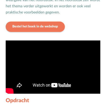
weergave van het hoofdstuk. In het hoofdstuk zelf wordt
het thema verder uitgewerkt en worden er ook veel
Toerusting op locatie
praktische voorbeelden gegeven.
Online cursussen
Bestel het boek in de webshop
Opvoedkringen
Advies en begeleiding
Boekentips voor ouders en opvoedkringen
Alle onderwerpen
A
Andersbegaafd
B
Baby
Biddag
Bijbelse kernbegrippen
Opdracht
Bijbelstudie