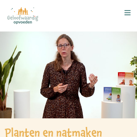
Kind & Geloof
X
Bijbellezen
Bidden
Zingen
Kind in de kerk
Doop
Gezinsmomenten
Hemelvaart & Pinksteren
Kind & Ontwikkeling
Planten en natmaken
Ontwikkelingsfasen