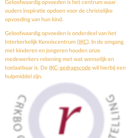
Geloofwaardig opvoeden is het centrum waar
Mensbeeld
ouders inspiratie opdoen voor de christelijke
Moeder-kindrelatie
opvoeding van hun kind.
Muziek
Geloofwaardig opvoeden is onderdeel van het
N
Natuur
Interkerkelijk Kenniscentrum (
IKC
). In de omgang
O
Opvoedstijl
met kinderen en jongeren houden onze
Oud & Nieuw
medewerkers rekening met wat wenselijk en
Ouderschap
toelaatbaar is. De
IKC-gedragscode
wil hierbij een
P
Pasen
hulpmiddel zijn.
Peuter
Pinksteren
Pleeggezin
Probleemgedrag
Puberteit
S
School