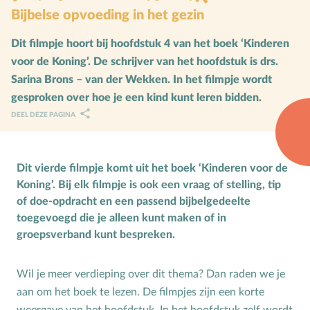
Bijbelse opvoeding in het gezin
Karaktervorming
Dit filmpje hoort bij hoofdstuk 4 van het boek ‘Kinderen
Ruimte door regels
voor de Koning’. De schrijver van het hoofdstuk is drs.
Verschillend begaafd
Sarina Brons – van der Wekken. In het filmpje wordt
gesproken over hoe je een kind kunt leren bidden.
Seksuele vorming
DEEL DEZE PAGINA
Mediaopvoeding
Kind & Ouder
Dit vierde filmpje komt uit het boek ‘Kinderen voor de
Koning’. Bij elk filmpje is ook een vraag of stelling, tip
Samen in gesprek
of doe-opdracht en een passend bijbelgedeelte
toegevoegd die je alleen kunt maken of in
Speciaal voor moeders
groepsverband kunt bespreken.
Speciaal voor vaders
Wil je meer verdieping over dit thema? Dan raden we je
Rouw en verdriet
aan om het boek te lezen. De filmpjes zijn een korte
Toerusting & Advies