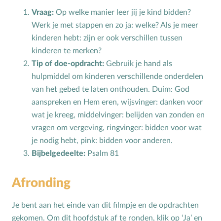
Bijbelteksten memoriseren
Vraag:
Op welke manier leer jij je kind bidden?
Bijbelverhalen
Werk je met stappen en zo ja: welke? Als je meer
kinderen hebt: zijn er ook verschillen tussen
C
Christen zijn
kinderen te merken?
D
Dankdag
Tip of doe-opdracht:
Gebruik je hand als
Doopdag
hulpmiddel om kinderen verschillende onderdelen
Duurzaamheid
van het gebed te laten onthouden. Duim: God
aanspreken en Hem eren, wijsvinger: danken voor
E
Echtscheiding
wat je kreeg, middelvinger: belijden van zonden en
Emoties
vragen om vergeving, ringvinger: bidden voor wat
Evangeliseren
je nodig hebt, pink: bidden voor anderen.
F
Films en games
Bijbelgedeelte:
Psalm 81
G
Gebedsvormen
Afronding
Geloofsgesprek
Geloofsopvoeding
Je bent aan het einde van dit filmpje en de opdrachten
Goede Vrijdag
gekomen. Om dit hoofdstuk af te ronden, klik op ‘Ja’ en