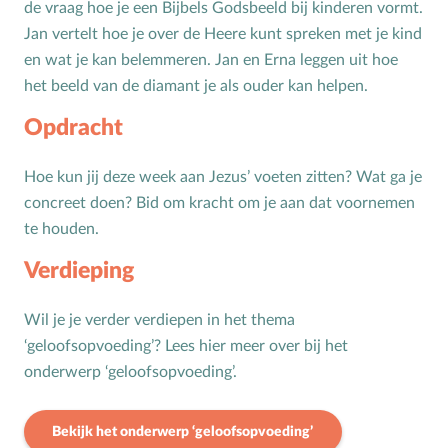
de vraag hoe je een Bijbels Godsbeeld bij kinderen vormt.
Jan vertelt hoe je over de Heere kunt spreken met je kind
Toerusting op locatie
en wat je kan belemmeren. Jan en Erna leggen uit hoe
Online cursussen
het beeld van de diamant je als ouder kan helpen.
Opvoedkringen
Opdracht
Advies en begeleiding
Hoe kun jij deze week aan Jezus’ voeten zitten? Wat ga je
concreet doen? Bid om kracht om je aan dat voornemen
Boekentips voor ouders en opvoedkringen
te houden.
Alle onderwerpen
Verdieping
A
Andersbegaafd
Wil je je verder verdiepen in het thema
B
Baby
‘geloofsopvoeding’? Lees hier meer over bij het
Biddag
onderwerp ‘geloofsopvoeding’.
Bijbelse kernbegrippen
Bekijk het onderwerp ‘geloofsopvoeding’
Bijbelstudie