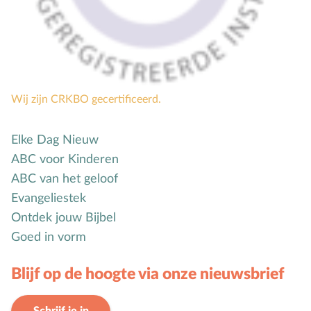
Mensbeeld
Moeder-kindrelatie
Muziek
N
Natuur
Wij zijn CRKBO gecertificeerd.
O
Opvoedstijl
Oud & Nieuw
Elke Dag Nieuw
Ouderschap
ABC voor Kinderen
P
Pasen
ABC van het geloof
Peuter
Evangeliestek
Pinksteren
Ontdek jouw Bijbel
Pleeggezin
Goed in vorm
Probleemgedrag
Blijf op de hoogte via onze nieuwsbrief
Puberteit
S
School