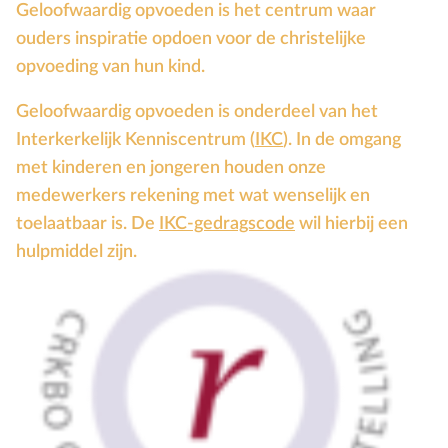
Geloofwaardig opvoeden is het centrum waar
Groepsdruk
ouders inspiratie opdoen voor de christelijke
Grootouders
opvoeding van hun kind.
H
Hemelvaartsdag
Geloofwaardig opvoeden is onderdeel van het
Hervormingsdag
Interkerkelijk Kenniscentrum (
IKC
). In de omgang
Huwelijk
met kinderen en jongeren houden onze
I
Internet
medewerkers rekening met wat wenselijk en
K
Kerkactiviteiten
toelaatbaar is. De
IKC-gedragscode
wil hierbij een
Kerkgeschiedenis
hulpmiddel zijn.
Kerst
Kerstverhalen
Kindermishandeling/-misbruik
Kleuter
L
Lichamelijke ontwikkeling
M
Meerbegaafd/hoogbegaafd