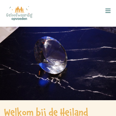
Kind & Geloof
X
Bijbellezen
Bidden
Zingen
Kind in de kerk
Doop
Gezinsmomenten
Hemelvaart & Pinksteren
Kind & Ontwikkeling
Welkom bij de Heiland
Ontwikkelingsfasen