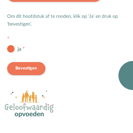
Bijbelteksten memoriseren
Bijbelverhalen
Om dit hoofdstuk af te ronden, klik op ‘Ja’ en druk op
‘bevestigen’.
C
Christen zijn
D
Dankdag
Doopdag
ja
Duurzaamheid
E
Echtscheiding
Bevestigen
Emoties
Evangeliseren
F
Films en games
G
Gebedsvormen
Geloofsgesprek
Geloofsopvoeding
Goede Vrijdag