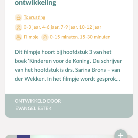
ontwikkeling
Toerusting
0-3 jaar
,
4-6 jaar
,
7-9 jaar
,
10-12 jaar
Filmpje
0-15 minuten
,
15-30 minuten
Dit filmpje hoort bij hoofdstuk 3 van het
boek ‘Kinderen voor de Koning’. De schrijver
van het hoofdstuk is drs. Sarina Brons – van
der Wekken. In het filmpje wordt gesproken
over hoe je als opvoeders de weg kunt
wijzen door Gods Woord.
ONTWIKKELD DOOR
EVANGELIESTEK