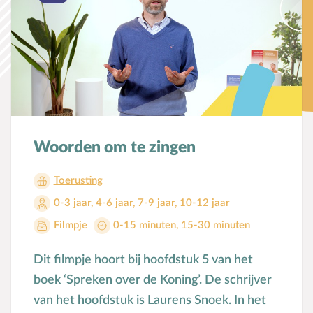
Karaktervorming
Tijdsduur
Ruimte door regels
0-15 minuten
(540)
15-30 minuten
(38)
Verschillend begaafd
30-45 minuten
(19)
45-60 minuten
(6)
Seksuele vorming
TOON MEER
Mediaopvoeding
Woorden om te zingen
Ontwikkeld door
Kind & Ouder
Elke Dag Nieuw
(118)
Toerusting
Geloofwaardig opvoeden
(84)
Samen in gesprek
0-3 jaar
,
4-6 jaar
,
7-9 jaar
,
10-12 jaar
Terdege
(59)
Goed in Vorm
(40)
Speciaal voor moeders
Filmpje
0-15 minuten
,
15-30 minuten
TOON MEER
Speciaal voor vaders
Dit filmpje hoort bij hoofdstuk 5 van het
boek ‘Spreken over de Koning’. De schrijver
Rouw en verdriet
van het hoofdstuk is Laurens Snoek. In het
Toerusting & Advies