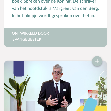
boek ‘Spreken over de Koning’. De schrijver
Mensbeeld
van het hoofdstuk is Margreet van den Berg.
Moeder-kindrelatie
In het filmpje wordt gesproken over het in
Muziek
gesprek gaan met een kind, zodat het leert
N
Natuur
zijn of haar leven op God te richten.
ONTWIKKELD DOOR
O
Opvoedstijl
EVANGELIESTEK
Oud & Nieuw
Ouderschap
P
Pasen
Peuter
Pinksteren
Pleeggezin
Probleemgedrag
Puberteit
S
School