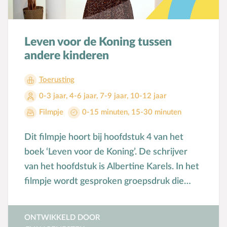
Leven voor de Koning tussen
andere kinderen
Toerusting
0-3 jaar
,
4-6 jaar
,
7-9 jaar
,
10-12 jaar
Filmpje
0-15 minuten
,
15-30 minuten
Dit filmpje hoort bij hoofdstuk 4 van het
boek ‘Leven voor de Koning’. De schrijver
van het hoofdstuk is Albertine Karels. In het
filmpje wordt gesproken groepsdruk die
kinderen kunnen ervaren en hoe je daar op
opvoeder mee om kunt gaan.
ONTWIKKELD DOOR