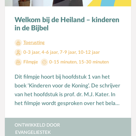
Seksuele opvoeding
Sociaal-emotionele ontwikkeling
Welkom bij de Heiland – kinderen
Sociale media
in de Bijbel
Sociale vaardigheden
Toerusting
Spel en speelgoed
0-3 jaar
,
4-6 jaar
,
7-9 jaar
,
10-12 jaar
Straffen en belonen
Filmpje
0-15 minuten
,
15-30 minuten
T
Taakverdeling
Talenten
Dit filmpje hoort bij hoofdstuk 1 van het
V
Vader-kindrelatie
boek ‘Kinderen voor de Koning’. De schrijver
Vakantie
van het hoofdstuk is prof. dr. M.J. Kater. In
Verhuizen
het filmpje wordt gesproken over het belang
van de christelijke opvoeding van kinderen.
Verliefdheid
Verlies
ONTWIKKELD DOOR
Voeding
EVANGELIESTEK