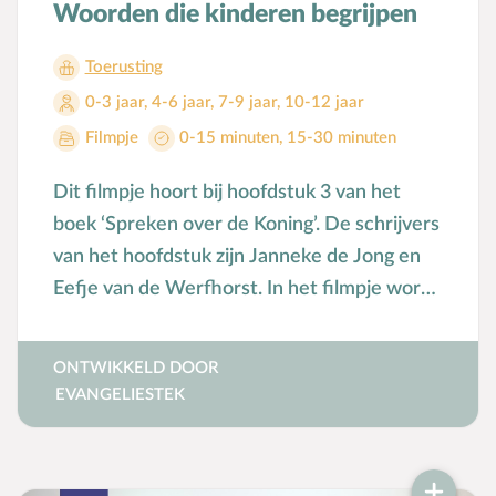
Woorden die kinderen begrijpen
Bijbelteksten memoriseren
Bijbelverhalen
Toerusting
C
Christen zijn
0-3 jaar
,
4-6 jaar
,
7-9 jaar
,
10-12 jaar
D
Dankdag
Filmpje
0-15 minuten
,
15-30 minuten
Doopdag
Dit filmpje hoort bij hoofdstuk 3 van het
Duurzaamheid
boek ‘Spreken over de Koning’. De schrijvers
E
Echtscheiding
van het hoofdstuk zijn Janneke de Jong en
Emoties
Eefje van de Werfhorst. In het filmpje wordt
Evangeliseren
gesproken over het uitleggen van moeilijke
F
Films en games
woorden uit de Bijbel.
ONTWIKKELD DOOR
G
Gebedsvormen
EVANGELIESTEK
Geloofsgesprek
Geloofsopvoeding
Goede Vrijdag