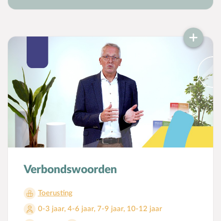
Voorbeeldgebeden
Vriendschap
Vrucht van de Geest
W
Wederkomst
Z
Zakgeld
Zending
Ziekte
Zondag
Zwangerschap
Verbondswoorden
Toerusting
0-3 jaar
,
4-6 jaar
,
7-9 jaar
,
10-12 jaar