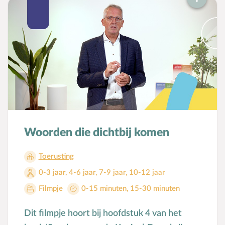
Groepsdruk
Grootouders
H
Hemelvaartsdag
Hervormingsdag
Huwelijk
I
Internet
K
Kerkactiviteiten
Kerkgeschiedenis
Woorden die dichtbij komen
Kerst
Kerstverhalen
Toerusting
Kindermishandeling/-misbruik
0-3 jaar
,
4-6 jaar
,
7-9 jaar
,
10-12 jaar
Kleuter
Filmpje
0-15 minuten
,
15-30 minuten
L
Lichamelijke ontwikkeling
Dit filmpje hoort bij hoofdstuk 4 van het
M
Meerbegaafd/hoogbegaafd