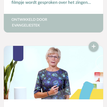
filmpje wordt gesproken over het zingen
met kinderen.
Toerusting op locatie
Online cursussen
ONTWIKKELD DOOR
EVANGELIESTEK
Opvoedkringen
Advies en begeleiding
Boekentips voor ouders en opvoedkringen
Alle onderwerpen
A
Andersbegaafd
B
Baby
Biddag
Bijbelse kernbegrippen
Bijbelstudie