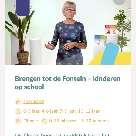
Brengen tot de Fontein – kinderen
op school
Toerusting
0-3 jaar
,
4-6 jaar
,
7-9 jaar
,
10-12 jaar
Filmpje
0-15 minuten
,
15-30 minuten
Dit filmpje hoort bij hoofdstuk 5 van het