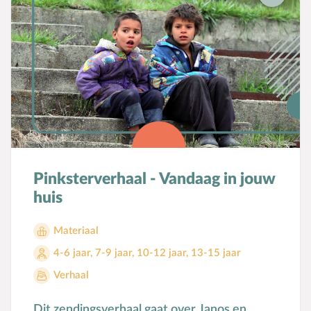
Pinksterverhaal - Vandaag in jouw
huis
Materiaal
4-6 jaar
,
7-9 jaar
,
10-12 jaar
,
13-15 jaar
Verhaal
Dit zendingsverhaal gaat over Janos en