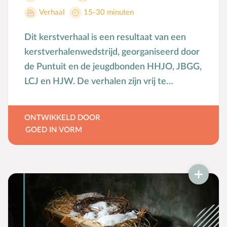
Bijbelteksten memoriseren
Verhaal
15-30 minuten
Bijbelverhalen
Dit kerstverhaal is een resultaat van een
C
Christen zijn
kerstverhalenwedstrijd, georganiseerd door
D
Dankdag
de Puntuit en de jeugdbonden HHJO, JBGG,
Doopdag
LCJ en HJW. De verhalen zijn vrij te
Duurzaamheid
gebruiken en te vertellen.
E
Echtscheiding
ONTWIKKELD DOOR
Emoties
GOED IN VORM
Evangeliseren
F
Films en games
G
Gebedsvormen
Geloofsgesprek
Geloofsopvoeding
Goede Vrijdag