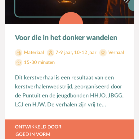
Voorbeeldgebeden
Vriendschap
Vrucht van de Geest
W
Wederkomst
Voor die in het donker wandelen
Z
Zakgeld
Materiaal
7-9 jaar
,
10-12 jaar
Verhaal
Zending
15-30 minuten
Ziekte
Zondag
Dit kerstverhaal is een resultaat van een
Zwangerschap
kerstverhalenwedstrijd, georganiseerd door
de Puntuit en de jeugdbonden HHJO, JBGG,
LCJ en HJW. De verhalen zijn vrij te
gebruiken en te vertellen.
ONTWIKKELD DOOR
GOED IN VORM