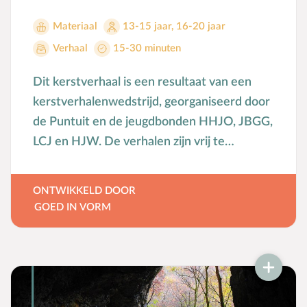
Materiaal
13-15 jaar
,
16-20 jaar
Verhaal
15-30 minuten
Dit kerstverhaal is een resultaat van een
kerstverhalenwedstrijd, georganiseerd door
de Puntuit en de jeugdbonden HHJO, JBGG,
LCJ en HJW. De verhalen zijn vrij te
gebruiken en te vertellen.
ONTWIKKELD DOOR
GOED IN VORM