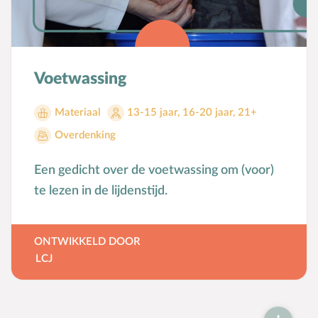
Voetwassing
Materiaal
13-15 jaar
,
16-20 jaar
,
21+
Overdenking
Een gedicht over de voetwassing om (voor)
te lezen in de lijdenstijd.
ONTWIKKELD DOOR
LCJ