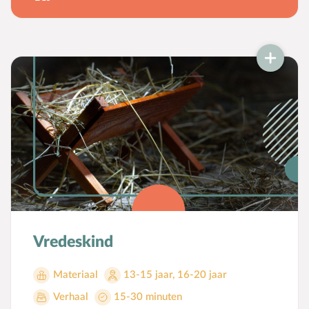
Mensbeeld
Moeder-kindrelatie
Muziek
N
Natuur
O
Opvoedstijl
Oud & Nieuw
Ouderschap
P
Pasen
Peuter
Pinksteren
Pleeggezin
Vredeskind
Probleemgedrag
Materiaal
13-15 jaar
,
16-20 jaar
Puberteit
Verhaal
15-30 minuten
S
School