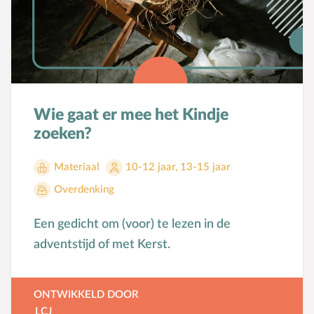
Groepsdruk
Grootouders
H
Hemelvaartsdag
Hervormingsdag
Huwelijk
Wie gaat er mee het Kindje
I
Internet
zoeken?
K
Kerkactiviteiten
Materiaal
10-12 jaar
,
13-15 jaar
Kerkgeschiedenis
Overdenking
Kerst
Kerstverhalen
Een gedicht om (voor) te lezen in de
Kindermishandeling/-misbruik
adventstijd of met Kerst.
Kleuter
L
Lichamelijke ontwikkeling
ONTWIKKELD DOOR
M
Meerbegaafd/hoogbegaafd
LCJ