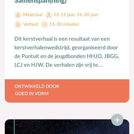
Samenspan(ning)
Materiaal
13-15 jaar
,
16-20 jaar
Verhaal
15-30 minuten
Dit kerstverhaal is een resultaat van een
kerstverhalenwedstrijd, georganiseerd door
de Puntuit en de jeugdbonden HHJO, JBGG,
LCJ en HJW. De verhalen zijn vrij te
gebruiken en te vertellen.
ONTWIKKELD DOOR
GOED IN VORM