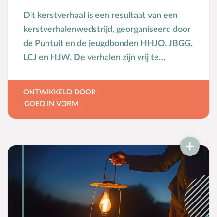
Seksuele opvoeding
Dit kerstverhaal is een resultaat van een
Sociaal-emotionele ontwikkeling
kerstverhalenwedstrijd, georganiseerd door
Sociale media
de Puntuit en de jeugdbonden HHJO, JBGG,
Sociale vaardigheden
LCJ en HJW. De verhalen zijn vrij te
Spel en speelgoed
gebruiken en te vertellen.
Straffen en belonen
ONTWIKKELD DOOR
T
Taakverdeling
GOED IN VORM
Talenten
V
Vader-kindrelatie
Vakantie
Verhuizen
Verliefdheid
Verlies
Voeding