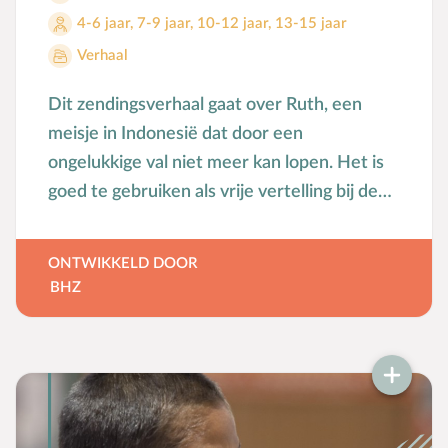
4-6 jaar
,
7-9 jaar
,
10-12 jaar
,
13-15 jaar
Verhaal
Dit zendingsverhaal gaat over Ruth, een
meisje in Indonesië dat door een
ongelukkige val niet meer kan lopen. Het is
goed te gebruiken als vrije vertelling bij de
Pinksterfeest viering van de zondagsschool.
ONTWIKKELD DOOR
BHZ