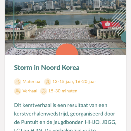
Storm in Noord Korea
Materiaal
13-15 jaar
,
16-20 jaar
Verhaal
15-30 minuten
Dit kerstverhaal is een resultaat van een
kerstverhalenwedstrijd, georganiseerd door
de Puntuit en de jeugdbonden HHJO, JBGG,
LCJ en HJW. De verhalen zijn vrij te