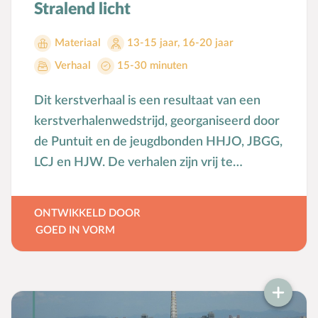
Stralend licht
Materiaal
13-15 jaar
,
16-20 jaar
Verhaal
15-30 minuten
Dit kerstverhaal is een resultaat van een
kerstverhalenwedstrijd, georganiseerd door
de Puntuit en de jeugdbonden HHJO, JBGG,
LCJ en HJW. De verhalen zijn vrij te
gebruiken en te vertellen.
ONTWIKKELD DOOR
GOED IN VORM