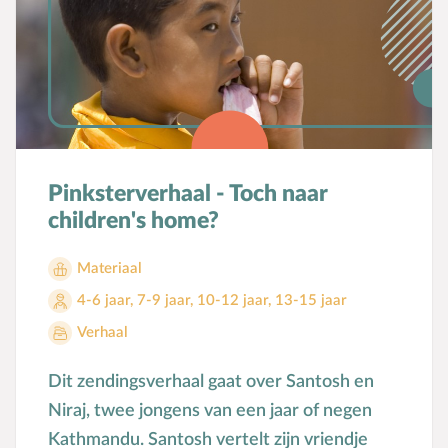
Pinksterverhaal - Toch naar
children's home?
Materiaal
4-6 jaar
,
7-9 jaar
,
10-12 jaar
,
13-15 jaar
Verhaal
Dit zendingsverhaal gaat over Santosh en
Niraj, twee jongens van een jaar of negen
Kathmandu. Santosh vertelt zijn vriendje