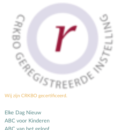
Groepsdruk
Grootouders
H
Hemelvaartsdag
Hervormingsdag
Huwelijk
I
Internet
K
Kerkactiviteiten
Kerkgeschiedenis
Kerst
Kerstverhalen
Wij zijn CRKBO gecertificeerd.
Kindermishandeling/-misbruik
Kleuter
Elke Dag Nieuw
L
Lichamelijke ontwikkeling
ABC voor Kinderen
M
Meerbegaafd/hoogbegaafd
ABC van het geloof