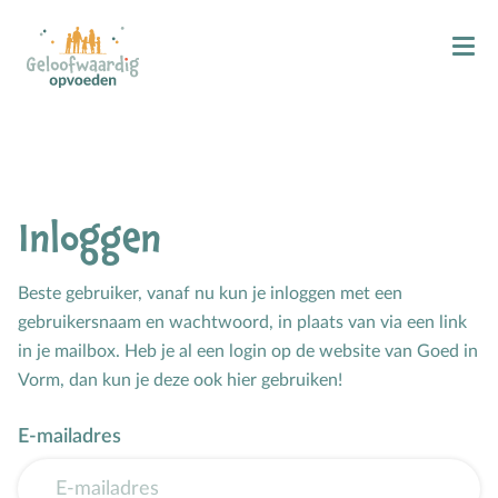
Kind & Geloof
X
Bijbellezen
Bidden
Zingen
Inloggen
Kind in de kerk
Doop
Beste gebruiker, vanaf nu kun je inloggen met een
gebruikersnaam en wachtwoord, in plaats van via een link
Gezinsmomenten
in je mailbox. Heb je al een login op de website van Goed in
Vorm, dan kun je deze ook hier gebruiken!
Hemelvaart & Pinksteren
Kind & Ontwikkeling
E-mailadres
Ontwikkelingsfasen