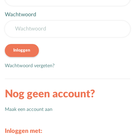
Karaktervorming
Wachtwoord
Ruimte door regels
Verschillend begaafd
Seksuele vorming
Inloggen
Mediaopvoeding
Wachtwoord vergeten?
Kind & Ouder
Samen in gesprek
Nog geen account?
Speciaal voor moeders
Speciaal voor vaders
Maak een account aan
Rouw en verdriet
Inloggen met:
Toerusting & Advies