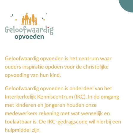
Bijbelteksten memoriseren
Bijbelverhalen
C
Christen zijn
D
Dankdag
Doopdag
Duurzaamheid
Geloofwaardig opvoeden is het centrum waar
E
Echtscheiding
ouders inspiratie opdoen voor de christelijke
Emoties
opvoeding van hun kind.
Evangeliseren
Geloofwaardig opvoeden is onderdeel van het
F
Films en games
Interkerkelijk Kenniscentrum (
IKC
). In de omgang
G
Gebedsvormen
met kinderen en jongeren houden onze
Geloofsgesprek
medewerkers rekening met wat wenselijk en
Geloofsopvoeding
toelaatbaar is. De
IKC-gedragscode
wil hierbij een
Goede Vrijdag
hulpmiddel zijn.