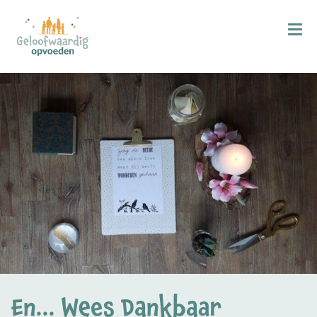
Kind & Geloof
X
Bijbellezen
Bidden
Zingen
Kind in de kerk
Doop
Gezinsmomenten
Hemelvaart & Pinksteren
Kind & Ontwikkeling
En... Wees Dankbaar
Ontwikkelingsfasen