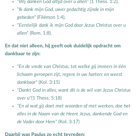
"Wij danken God altijd over u allen"
(1 Thess. 1:2),
"Ik dank mijn God, uwer gedachtig zijnde in mijn
Toerusting op locatie
gebeden"
(Filémon 1:4),
Online cursussen
"Eerstelijk dank ik mijn God door Jezus Christus over u
allen"
(Rom. 1:8).
Opvoedkringen
En dat niet alleen, hij geeft ook duidelijk opdracht om
Advies en begeleiding
dankbaar te zijn:
Boekentips voor ouders en opvoedkringen
"En de vrede van Christus, tot welke gij immers in één
Alle onderwerpen
lichaam geroepen zijt, regere in uw harten; en weest
dankbaar"
(Kol. 3:15)
"Dankt God in alles, want dit is de wil van Jezus Christus
A
Andersbegaafd
over u"
(1 Thess. 5:18)
B
Baby
"En al wat gij doet met woorden of met werken, doe het
Biddag
alles in de Naam van de Heere Jezus, dankende God en
de Vader door Hem"
(Kol. 3:17)
Bijbelse kernbegrippen
Bijbelstudie
Daarbij was Paulus zo echt tevreden: