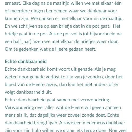
ernaast. Elke dag na de maaltijd willen we met elkaar één
Groepsdruk
of meerdere dingen benoemen waar we dankbaar voor
Grootouders
kunnen zijn. We danken er met elkaar voor na de maaltijd.
H
Hemelvaartsdag
En we schrijven ze op een briefje dat in de pot gaat. Het
Hervormingsdag
briefje gaat in de pot. Als de pot vol is (of bijvoorbeeld na
een half jaar) lezen we met elkaar de briefjes weer door.
Huwelijk
Om te gedenken wat de Heere gedaan heeft.
I
Internet
Echte dankbaarheid
K
Kerkactiviteiten
Echte dankbaarheid komt voort uit genade. Als je mag
Kerkgeschiedenis
weten door genade verlost te zijn van je zonden, door het
Kerst
bloed van de Heere Jezus, dan kan het niet anders of er
Kerstverhalen
volgt dankbaarheid uit.
Kindermishandeling/-misbruik
Echte dankbaarheid gaat samen met verwondering.
Verwondering over alles wat de Heere wil geven aan een
Kleuter
mens als ik, dat dagelijks weer zoveel zonde doet. Echte
L
Lichamelijke ontwikkeling
dankbaarheid brengt ijver. Als we een medemens dankbaar
M
Meerbegaafd/hoogbegaafd
zijn voor zijn hulp willen we graag iets terug doen. Nog veel