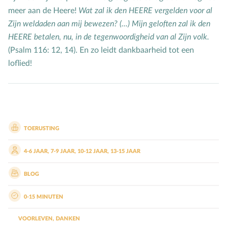
Mensbeeld
meer aan de Heere!
Wat zal ik den HEERE vergelden voor al
Zijn weldaden aan mij bewezen? (...) Mijn geloften zal ik den
Moeder-kindrelatie
HEERE betalen, nu, in de tegenwoordigheid van al Zijn volk.
Muziek
(Psalm 116: 12, 14). En zo leidt dankbaarheid tot een
N
Natuur
loflied!
O
Opvoedstijl
Oud & Nieuw
Ouderschap
P
Pasen
TOERUSTING
Peuter
4-6 JAAR
,
7-9 JAAR
,
10-12 JAAR
,
13-15 JAAR
Pinksteren
Pleeggezin
BLOG
Probleemgedrag
0-15 MINUTEN
Puberteit
VOORLEVEN
,
DANKEN
S
School