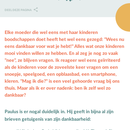
Karaktervorming
DEEL DEZE PAGINA
Ruimte door regels
Verschillend begaafd
Elke moeder die wel eens met haar kinderen
boodschappen doet heeft het wel eens gezegd: "Wees nu
Seksuele vorming
eens dankbaar voor wat je hebt!" Alles wat onze kinderen
mooi vinden willen ze hebben. En al zeg je nog zo vaak
Mediaopvoeding
"nee", ze blijven vragen. Ik reageer wel eens geïrriteerd
als de kinderen voor de zoveelste keer vragen om een
Kind & Ouder
snoepje, speelgoed, een opblaasbad, een smartphone,
Samen in gesprek
kleren. "Mag ik die?" is een veel gehoorde vraag bij ons
thuis. Maar als ik er over nadenk: ben ik zelf wel zo
Speciaal voor moeders
dankbaar?
Speciaal voor vaders
Paulus is er nogal duidelijk in. Hij geeft in bijna al zijn
Rouw en verdriet
brieven getuigenis van zijn dankbaarheid:
Toerusting & Advies