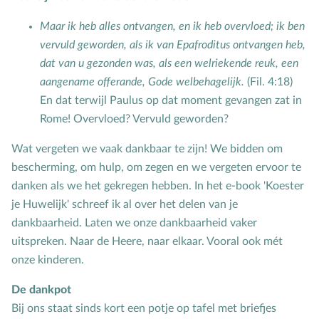
Bijbelteksten memoriseren
Maar ik heb alles ontvangen, en ik heb overvloed; ik ben
Bijbelverhalen
vervuld geworden, als ik van Epafroditus ontvangen heb,
C
Christen zijn
dat van u gezonden was, als een welriekende reuk, een
D
Dankdag
aangename offerande, Gode welbehagelijk.
(Fil. 4:18)
En dat terwijl Paulus op dat moment gevangen zat in
Doopdag
Rome! Overvloed? Vervuld geworden?
Duurzaamheid
Wat vergeten we vaak dankbaar te zijn! We bidden om
E
Echtscheiding
bescherming, om hulp, om zegen en we vergeten ervoor te
Emoties
danken als we het gekregen hebben. In het e-book 'Koester
Evangeliseren
je Huwelijk' schreef ik al over het delen van je
F
Films en games
dankbaarheid. Laten we onze dankbaarheid vaker
G
Gebedsvormen
uitspreken. Naar de Heere, naar elkaar. Vooral ook mét
onze kinderen.
Geloofsgesprek
Geloofsopvoeding
De dankpot
Bij ons staat sinds kort een potje op tafel met briefjes
Goede Vrijdag