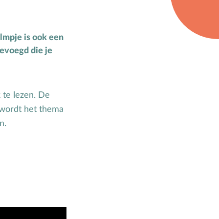
Zwangerschap
ilmpje is ook een
gevoegd die je
 te lezen. De
f wordt het thema
n.