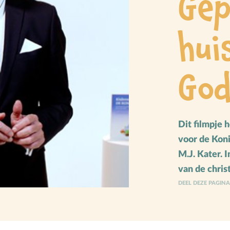
Gep
M
Meerbegaafd/hoogbegaafd
Mensbeeld
hui
Moeder-kindrelatie
Muziek
Go
N
Natuur
O
Opvoedstijl
Oud & Nieuw
Dit filmpje 
Ouderschap
voor de Konin
P
Pasen
M.J. Kater. 
Peuter
van de chris
DEEL DEZE PAGIN
Pinksteren
Pleeggezin
Probleemgedrag