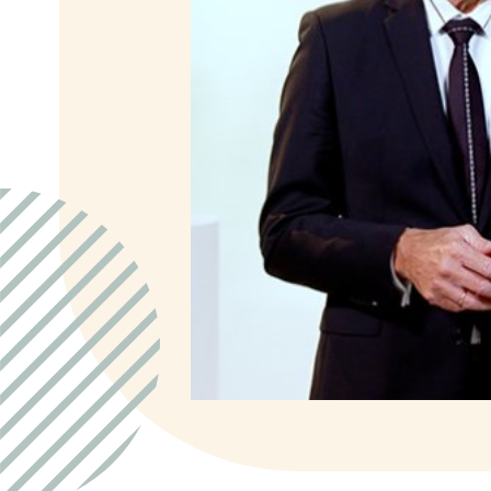
D
Dankdag
Doopdag
Duurzaamheid
E
Echtscheiding
Emoties
Evangeliseren
F
Films en games
G
Gebedsvormen
Geloofsgesprek
Geloofsopvoeding
Goede Vrijdag
Groepsdruk
Grootouders