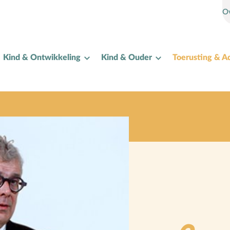
O
Kind & Ontwikkeling
Kind & Ouder
Toerusting & A
I
Internet
K
Kerkactiviteiten
Kerkgeschiedenis
Kerst
Kerstverhalen
Kindermishandeling/-misbruik
Kleuter
L
Lichamelijke ontwikkeling