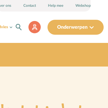
ver ons
Contact
Help mee
Webshop
Onderwerpen
dvies
Sociaal-emotionele ontwikkeling
Sociale media
Sociale vaardigheden
Spel en speelgoed
Straffen en belonen
T
Taakverdeling
Talenten
V
Vader-kindrelatie