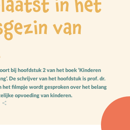
laatst in het
Vakantie
Verhuizen
sgezin van
Verliefdheid
Verlies
d
Voeding
Voorbeeldgebeden
Vriendschap
hoort bij hoofdstuk 2 van het boek ‘Kinderen
Vrucht van de Geest
g’. De schrijver van het hoofdstuk is prof. dr.
W
Wederkomst
In het filmpje wordt gesproken over het belang
Z
Zakgeld
telijke opvoeding van kinderen.
A
Zending
Ziekte
Zondag