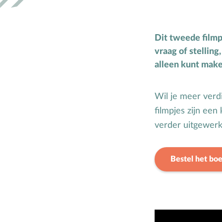
H
Hemelvaartsdag
Hervormingsdag
Dit tweede filmpj
Huwelijk
vraag of stellin
alleen kunt make
Wil je meer verd
filmpjes zijn ee
verder uitgewerk
Bestel het bo