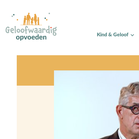
Alle onderwerpen
Kind & Geloof
A
Andersbegaafd
B
Baby
Biddag
Bijbelse kernbegrippen
Bijbelstudie
Bijbelteksten memoriseren
Bijbelverhalen
C
Christen zijn