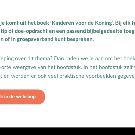
Puberteit
S
School
e komt uit het boek ‘Kinderen voor de Koning’. Bij elk f
Seksuele opvoeding
g, tip of doe-opdracht en een passend bijbelgedeelte toe
n of in groepsverband kunt bespreken.
ieping over dit thema? Dan raden we je aan om het boek
n korte weergave van het hoofdstuk. In het hoofdstuk zel
t en worden er ook veel praktische voorbeelden gegeve
ek in de webshop