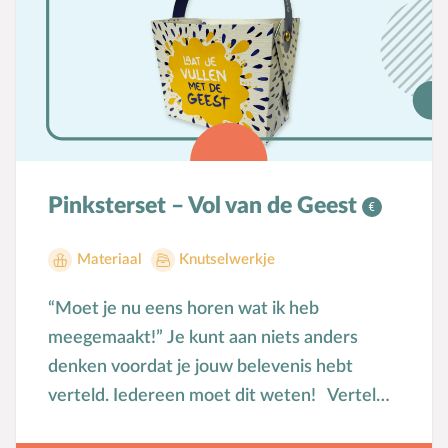
club of in je gezin. Abonnementen Kind en
EvangelieWil je alle producten automatisch
thuisbezorgd krijgen? Word dan abonnee en
steun daarmee ook het werk van Kind en
Evangelie. Ga naar
www.kindenevangelie.nl/abonnee.
Pinksterset – Vol van de Geest
Materiaal
Knutselwerkje
“Moet je nu eens horen wat ik heb
meegemaakt!” Je kunt aan niets anders
denken voordat je jouw belevenis hebt
verteld. Iedereen moet dit weten! Vertel
de kinderen in de buurt en op de