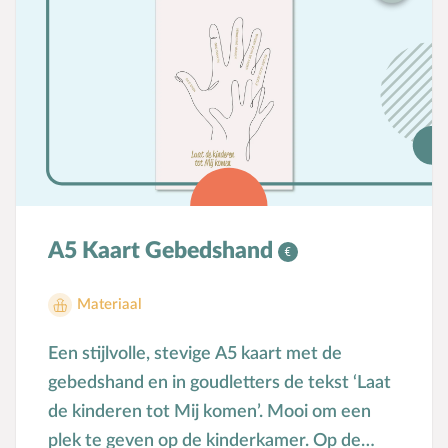
katoenen vlaggenlijn ongeveer 40 cm lang.
Op de bijbehorende A5 kaart staan tips om
de doopdag van een kind te vieren. Dankzij
het opbergdoosje en de kaart is de
vlaggenlijn ook een waardevol cadeau om
weg te geven! Als je dit artikel besteld is het
als pre-order. Andere mee bestelde
artikelen worden pas geleverd als dit artikel
binnen is. Plaats anders 2 aparte
A5 Kaart Gebedshand
bestellingen.
Materiaal
Een stijlvolle, stevige A5 kaart met de
gebedshand en in goudletters de tekst ‘Laat
de kinderen tot Mij komen’. Mooi om een
plek te geven op de kinderkamer. Op de