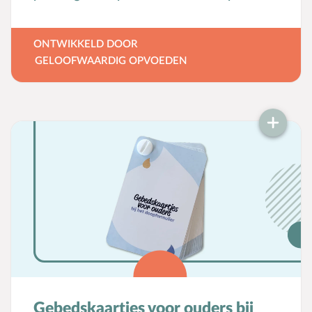
achterkant staat tekst voor ouders over de
waarde van bidden met je kind vanaf het
ONTWIKKELD DOOR
begin van het kinderleven. Ook is er een
GELOOFWAARDIG OPVOEDEN
verwijzing opgenomen naar concrete
handreikingen op het platform van
Geloofwaardig opvoeden. De kaart is heel
passend om te geven bij de geboorte of
doop van een kindje.
Gebedskaartjes voor ouders bij