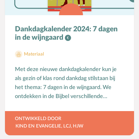
Kind en EvangelieWil je alle producten
automatisch thuisbezorgd krijgen? Word
dan abonnee en steun daarmee ook het
Dankdagkalender 2024: 7 dagen
werk van Kind en Evangelie. Ga naar
in de wijngaard
www.kindenevangelie.nl/abonnee.
Materiaal
Met deze nieuwe dankdagkalender kun je
als gezin of klas rond dankdag stilstaan bij
het thema: 7 dagen in de wijngaard. We
ontdekken in de Bijbel verschillende
beelden van de wijngaard. Elke dag staat er
een ander beeld van de wijngaard centraal.
ONTWIKKELD DOOR
Vaak is dit een beeld van overvloed en
KIND EN EVANGELIE
,
LCJ
,
HJW
zegen, maar het kan ook een waarschuwing