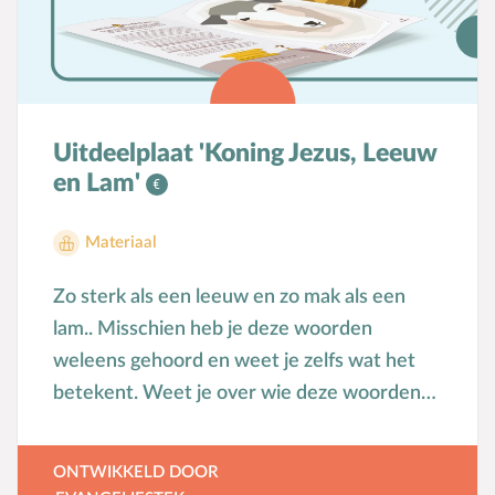
Download ook het liederenblad dat erbij
Voorbeeldgebeden
hoort, onder het kopje 'downloads'.
Vriendschap
Abonnementen Kind en EvangelieWil je alle
Vrucht van de Geest
producten automatisch thuisbezorgd
W
Wederkomst
krijgen? Word dan abonnee en steun
Uitdeelplaat 'Koning Jezus, Leeuw
Z
Zakgeld
daarmee ook het werk van Kind en
en Lam'
Zending
Evangelie. Ga naar
www.kindenevangelie.nl/abonnee.
Ziekte
Materiaal
Zondag
Zo sterk als een leeuw en zo mak als een
Zwangerschap
lam.. Misschien heb je deze woorden
weleens gehoord en weet je zelfs wat het
betekent. Weet je over wie deze woorden
ook gaan? Over Jezus, de Zoon van God. Dat
vind je misschien wel een beetje vreemd
ONTWIKKELD DOOR
klinken, maar toch is het waar!Waarom? Dat