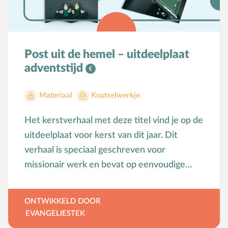
Post uit de hemel – uitdeelplaat
adventstijd
Materiaal
Knutselwerkje
Het kerstverhaal met deze titel vind je op de
uitdeelplaat voor kerst van dit jaar. Dit
verhaal is speciaal geschreven voor
missionair werk en bevat op eenvoudige
wijze geschreven de bijbelse
kerstboodschap. Het is tegelijkertijd ook
ONTWIKKELD DOOR
een bouwplaat om een pop-up kaart
EVANGELIESTEK
rondom dit thema te maken. Prachtig om in