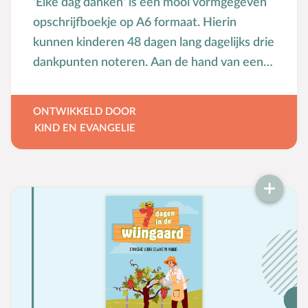
'Elke dag danken’ is een mooi vormgegeven
opschrijfboekje op A6 formaat. Hierin
kunnen kinderen 48 dagen lang dagelijks drie
dankpunten noteren. Aan de hand van een
bijbelleesrooster voor zeven dagen
ontdekken ze wat de Bijbel zegt over
ONTWIKKELD DOOR
dankbaarheid. Ook bevat het boekje een
KIND EN EVANGELIE
puzzel en een kleurplaat. Dit materiaal van
Kind en Evangelie is speciaal ontwikkeld om
het bijbelse kernwoord dankbaarheid
dichtbij het kinderhart te brengen. Deel dit
product uit aan de kinderen van je
zondagsschool, club of in je gezin. Het
opschrijfboekje kun je inzetten rond
dankdag, maar is ook op andere momenten
in het jaar te gebruiken. Abonnementen