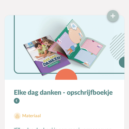
doopbox die Geloofwaardig opvoeden en
Woord en Daad ontwikkelden voor
kerkenraden: www.doopbox.nl
Elke dag danken - opschrijfboekje
Materiaal