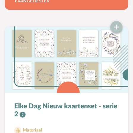
EVANGELIESTEK
lees je in dit verhaal. Deze uitdeelplaat
bevat een paasverhaal over bovenstaand
onderwerp speciaal geschreven voor
gebruik van missionaire doeleinden. Naast
het verhaal wat op de achterkant van een
prachtige A4 kaart is gedrukt, bevat de
uitdeelplaat ook een omkeerbaar masker
van een leeuw en een lam. Bij een bestelling
van 25 stuks of meer, geldt een korting van
10%.
Elke Dag Nieuw kaartenset - serie
2
Materiaal