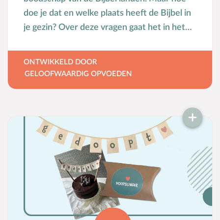
doe je dat en welke plaats heeft de Bijbel in
je gezin? Over deze vragen gaat het in het
katern ‘Lees je Bijbel’. Er zijn 18 pagina’s die
vol staan met praktische tips, columns,
ONTWIKKELD DOOR
achtergrondartikelen, werkvormen, QR-
GELOOFWAARDIG OPVOEDEN
codes die naar filmpjes verwijzen en tips ter
inspiratie voor ouders om bijbellezen in het
gezin vorm te geven. De tips en artikelen
zijn geschikt voor gezinnen met kinderen in
alle leeftijden. De thema’s die aan bod
komen zijn: zoeken naar momenten van
rust, verschillende manieren van bijbellezen,
bijbelstudie doen met kinderen, aansluiten
bij de leeftijd van kinderen, het belang van
het memoriseren van bijbelteksten en nog