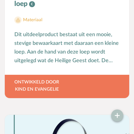
loep
Materiaal
Dit uitdeelproduct bestaat uit een mooie,
stevige bewaarkaart met daaraan een kleine
loep. Aan de hand van deze loep wordt
uitgelegd wat de Heilige Geest doet. De
loep en de kaart helpen kinderen om de
betekenis van Pinksteren en het werk van
ONTWIKKELD DOOR
de Heilige Geest beter te begrijpen. Dit
KIND EN EVANGELIE
nieuwe uitdeelmateriaal van Kind en
Evangelie is speciaal ontwikkeld om het
bijbelse kernwoord Heilige Geest dichtbij
het kinderhart te brengen. Deel dit product
uit aan de kinderen van je zondagsschool,