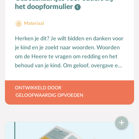
het doopformulier
Materiaal
Herken je dit? Je wilt bidden en danken voor
je kind en je zoekt naar woorden. Woorden
om de Heere te vragen om redding en het
behoud van je kind. Om geloof, overgave en
gehoorzaamheid. Je wilt ook danken voor
alles wat de Heere geeft en belooft in Zijn
ONTWIKKELD DOOR
Woord en daarop pleiten. We leren het onze
GELOOFWAARDIG OPVOEDEN
kinderen: “Eis van Mij vrijmoedig, op Mijn
trouw verbond...” Hoe kan je dit zelf doen?
Geloofwaardig opvoeden heeft kaartjes
ontwikkelt met bid- en dankpunten naar
aanleiding van het doopformulier. Dit