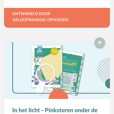
van goed en kwaad) per leeftijdsfase
uitgelicht. Wanneer je voor de
ONTWIKKELD DOOR
geloofsopvoeding (meer) zicht wilt hebben
GELOOFWAARDIG OPVOEDEN
op de ontwikkeling van je kind, is deze flyer
een aanrader. Je vindt informatie voor de
volgende leeftijdsfasen: 0-1 jaar, 1-3 jaar, 4-
6 jaar, 7-10 jaar, 10-13 jaar en 14-18 jaar.
In het licht - Pinksteren onder de