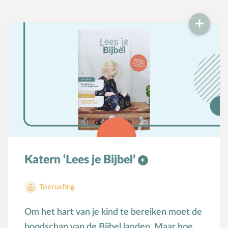
zijn of wij in ons leven vrucht dragen voor
Hem. Uiteindelijk blikken we in de
Toekomst: Micha ziet een toekomst vol
vrede voor iedereen die in Hem gelooft!
Elke dag bevat naast de bijbeluitleg en
liedsuggestie ook vragen voor kinderen,
gebedspunten en doe opdrachten. Op
www.dankdagkalender.nl staat veel
achtergrondinformatie bij de kalender. De
kalender is ontwikkeld in samenwerking met
LCJ, HHJO, HJW, JBGG en
Katern ‘Lees je Bijbel’
Woord&amp;Daad. Kijk op
www.dankdagkalender.nl voor meer
Toerusting
informatie.
Om het hart van je kind te bereiken moet de
boodschap van de Bijbel landen. Maar hoe