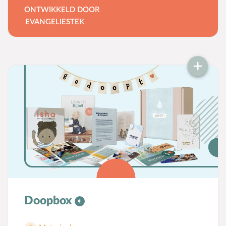
evangelisatieclub over het werk van de
ONTWIKKELD DOOR
Heilige Geest. Met het beeld van een spons,
EVANGELIESTEK
die zich vult met water, leggen we de
verbinding naar het verhaal van Pinksteren
waarin we vertellen wat er gebeurt als de
Geest van God in je leven komt. De
pinksterset bestaat uit een uitdeelplaat met
een emmertje, die je eenvoudig uit de plaat
kunt duwen, en een spons. Na het vouwen
van de emmer maak je hem met de
splitpennen aan het hengsel vast. Aan de
binnenzijde van de emmer staat het
pinksterverhaal geschreven. Het emmertje
is vervolgens te vullen met water en samen
Doopbox
met de bijgeleverde spons ervaren de
kinderen het beeld van het verhaal en is