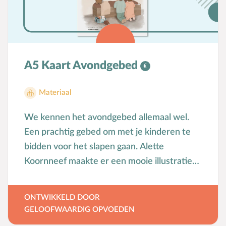
A5 Kaart Avondgebed
Materiaal
We kennen het avondgebed allemaal wel.
Een prachtig gebed om met je kinderen te
bidden voor het slapen gaan. Alette
Koornneef maakte er een mooie illustratie
bij. Een mooie A5-kaart om een plekje te
geven op de kinderkamer. Ook mooi om weg
ONTWIKKELD DOOR
te geven bij een geboorte of doop van een
GELOOFWAARDIG OPVOEDEN
kindje. Deze kaart is onderdeel van de