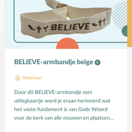
Karaktervorming
Ruimte door regels
Verschillend begaafd
Seksuele vorming
Mediaopvoeding
BELIEVE-armbandje beige
Kind & Ouder
Materiaal
Samen in gesprek
Door dit BELIEVE-armbandje met
Speciaal voor moeders
uitlegkaartje word je eraan herinnerd wat
Speciaal voor vaders
het vaste fundament is van Gods Woord
voor de kerk van alle eeuwen en plaatsen
Rouw en verdriet
Mooi om zelf te dragen of cadeau te geven.
Toerusting & Advies